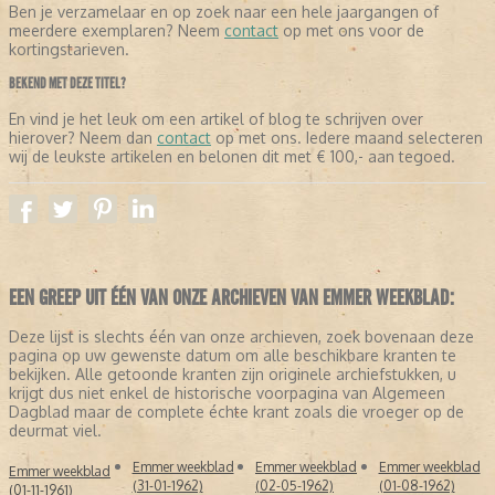
Ben je verzamelaar en op zoek naar een hele jaargangen of
meerdere exemplaren? Neem
contact
op met ons voor de
kortingstarieven.
BEKEND MET DEZE TITEL?
En vind je het leuk om een artikel of blog te schrijven over
hierover? Neem dan
contact
op met ons. Iedere maand selecteren
wij de leukste artikelen en belonen dit met € 100,- aan tegoed.
EEN GREEP UIT ÉÉN VAN ONZE ARCHIEVEN VAN EMMER WEEKBLAD:
Deze lijst is slechts één van onze archieven, zoek bovenaan deze
pagina op uw gewenste datum om alle beschikbare kranten te
bekijken. Alle getoonde kranten zijn originele archiefstukken, u
krijgt dus niet enkel de historische voorpagina van Algemeen
Dagblad maar de complete échte krant zoals die vroeger op de
deurmat viel.
Emmer weekblad
Emmer weekblad
Emmer weekblad
Emmer weekblad
(31-01-1962)
(02-05-1962)
(01-08-1962)
(01-11-1961)