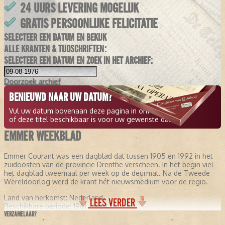
24 UURS LEVERING MOGELIJK
GRATIS PERSOONLIJKE FELICITATIE
SELECTEER EEN DATUM EN BEKIJK
ALLE KRANTEN & TIJDSCHRIFTEN:
SELECTEER EEN DATUM EN ZOEK IN HET ARCHIEF:
Doorzoek
archief
BENIEUWD NAAR UW DATUM?
Vul uw datum bovenaan deze pagina in om te zien
of deze titel beschikbaar is voor uw gewenste datum.
EMMER WEEKBLAD
Emmer Courant was een dagblad dat tussen 1905 en 1992 in het
zuidoosten van de provincie Drenthe verscheen. In het begin viel
het dagblad tweemaal per week op de deurmat. Na de Tweede
Wereldoorlog werd de krant hét nieuwsmedium voor de regio.
Land van herkomst:
Nederland
LEES VERDER
Beschikbare periode:
1961 - 1964
VERZAMELAAR?