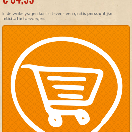
In de winkelwagen kunt u tevens een
gratis persoonlijke
felicitatie
toevoegen!