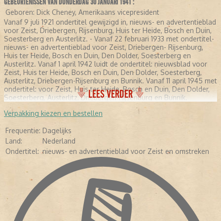
GEBEURTENISSEN VAN DONDERDAG 30 JANUARI 1941 :
Geboren:
Dick Cheney, Amerikaans vicepresident
Vanaf 9 juli 1921 ondertitel gewijzigd in, nieuws- en advertentieblad
voor Zeist, Driebergen, Rijsenburg, Huis ter Heide, Bosch en Duin,
Soesterberg en Austerlitz. - Vanaf 22 februari 1933 met ondertitel-
nieuws- en advertentieblad voor Zeist, Driebergen- Rijsenburg,
Huis ter Heide, Bosch en Duin, Den Dolder, Soesterberg en
Austerlitz. Vanaf 1 april 1942 luidt de ondertitel: nieuwsblad voor
Zeist, Huis ter Heide, Bosch en Duin, Den Dolder, Soesterberg,
Austerlitz, Driebergen-Rijsenburg en Bunnik. Vanaf 11 april 1945 met
ondertitel: voor Zeist, Huis ter Heide, Bosch en Duin, Den Dolder,
LEES VERDER
Soesterberg, Austerlitz, Driebergen-Rijsenburg en Bunnik.
Verpakking kiezen en bestellen
Frequentie:
Dagelijks
Land:
Nederland
Ondertitel:
nieuws- en advertentieblad voor Zeist en omstreken