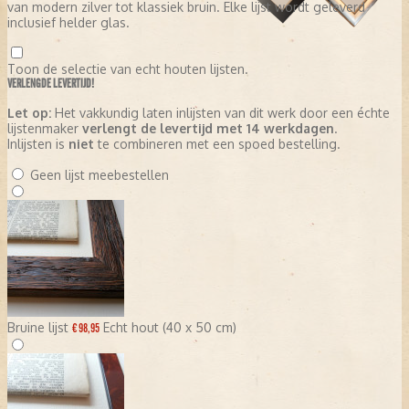
van modern zilver tot klassiek bruin. Elke lijst wordt geleverd
inclusief helder glas.
Toon de selectie van echt houten lijsten.
VERLENGDE LEVERTIJD!
Let op:
Het vakkundig laten inlijsten van dit werk door een échte
lijstenmaker
verlengt de levertijd met 14 werkdagen
.
Inlijsten is
niet
te combineren met een spoed bestelling.
Geen lijst meebestellen
Bruine lijst
Echt hout (40 x 50 cm)
€ 98,95