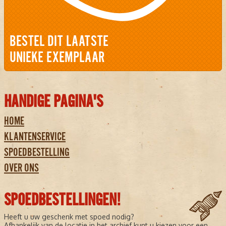
BESTEL DIT LAATSTE
UNIEKE EXEMPLAAR
HANDIGE PAGINA'S
HOME
KLANTENSERVICE
SPOEDBESTELLING
OVER ONS
SPOEDBESTELLINGEN!
Heeft u uw geschenk met spoed nodig?
Afhankelijk van de locatie in het archief kunt u kiezen voor een