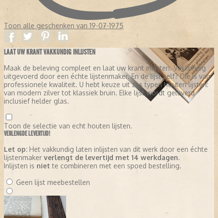
Toon alle geschenken van 19-07-1975
LAAT UW KRANT VAKKUNDIG INLIJSTEN
Maak de beleving compleet en laat uw krant inlijsten. Vakkundig
uitgevoerd door een échte lijstenmaker. En de lijst zelf? Die is van
professionele kwaliteit. U hebt keuze uit zes typen houten lijsten:
van modern zilver tot klassiek bruin. Elke lijst wordt geleverd
inclusief helder glas.
Toon de selectie van echt houten lijsten.
VERLENGDE LEVERTIJD!
Let op:
Het vakkundig laten inlijsten van dit werk door een échte
lijstenmaker
verlengt de levertijd met 14 werkdagen
.
Inlijsten is
niet
te combineren met een spoed bestelling.
Geen lijst meebestellen