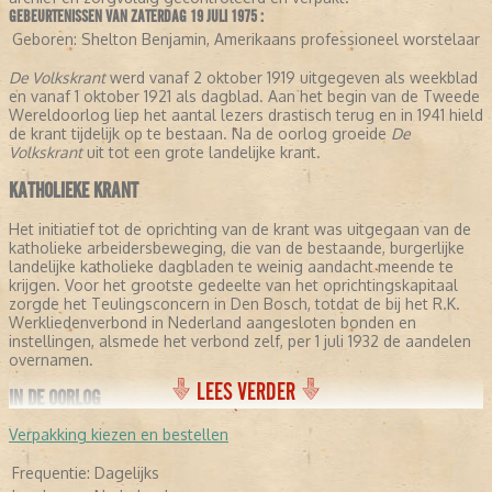
GEBEURTENISSEN VAN ZATERDAG 19 JULI 1975 :
Geboren:
Shelton Benjamin, Amerikaans professioneel worstelaar
De Volkskrant
werd vanaf 2 oktober 1919 uitgegeven als weekblad
en vanaf 1 oktober 1921 als dagblad. Aan het begin van de Tweede
Wereldoorlog liep het aantal lezers drastisch terug en in 1941 hield
de krant tijdelijk op te bestaan. Na de oorlog groeide
De
Volkskrant
uit tot een grote landelijke krant.
KATHOLIEKE KRANT
Het initiatief tot de oprichting van de krant was uitgegaan van de
katholieke arbeidersbeweging, die van de bestaande, burgerlijke
landelijke katholieke dagbladen te weinig aandacht meende te
krijgen. Voor het grootste gedeelte van het oprichtingskapitaal
zorgde het Teulingsconcern in Den Bosch, totdat de bij het R.K.
Werkliedenverbond in Nederland aangesloten bonden en
instellingen, alsmede het verbond zelf, per 1 juli 1932 de aandelen
overnamen.
LEES VERDER
IN DE OORLOG
Verpakking kiezen en bestellen
Met ingang van 1935 werd
De Volkskrant
in Utrecht uitgegeven. Op
4 oktober 1941 verscheen het voorlopig laatste nummer, nadat het
Frequentie:
Dagelijks
dagblad in de maanden daarvoor in NSB-handen was geraakt. Op