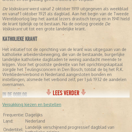
De Volkskrant
werd vanaf 2 oktober 1919 uitgegeven als weekblad
en vanaf 1 oktober 1921 als dagblad. Aan het begin van de Tweede
Wereldoorlog liep het aantal lezers drastisch terug en in 1941 hield
de krant tijdelijk op te bestaan. Na de oorlog groeide
De
Volkskrant
uit tot een grote landelijke krant.
KATHOLIEKE KRANT
Het initiatief tot de oprichting van de krant was uitgegaan van de
katholieke arbeidersbeweging, die van de bestaande, burgerlijke
landelijke katholieke dagbladen te weinig aandacht meende te
krijgen. Voor het grootste gedeelte van het oprichtingskapitaal
zorgde het Teulingsconcern in Den Bosch, totdat de bij het R.K.
Werkliedenverbond in Nederland aangesloten bonden en
instellingen, alsmede het verbond zelf, per 1 juli 1932 de aandelen
overnamen.
LEES VERDER
IN DE OORLOG
Verpakking kiezen en bestellen
Met ingang van 1935 werd
De Volkskrant
in Utrecht uitgegeven. Op
4 oktober 1941 verscheen het voorlopig laatste nummer, nadat het
Frequentie:
Dagelijks
dagblad in de maanden daarvoor in NSB-handen was geraakt. Op
8 mei 1945 kwam
De Volkskrant
in Amsterdam als ochtendblad in
Land:
Nederland
plaats van avondblad terug. J.M. Lücker werd algemeen
Landelijk verschijnend progressief dagblad van
Ondertitel:
hoofdredacteur, terwijl de KVP-leider C.P.M. Romme staatkundig