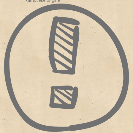
katholieke origine
hoofdredacteur werd (tot 31 dec. 1952). Op 25 september 1965
schrapte de krant de ondertitel ‘Katholiek dagblad voor Nederland’
uit de kop.
De Volkskrant
slaagde er vervolgens in een nieuw –
ook niet-katholiek – lezerspubliek aan te spreken, vooral in
intellectuele progressieve kringen. De oplage is inmiddels
gegroeid tot ruim 350. 000 exemplaren per dag.