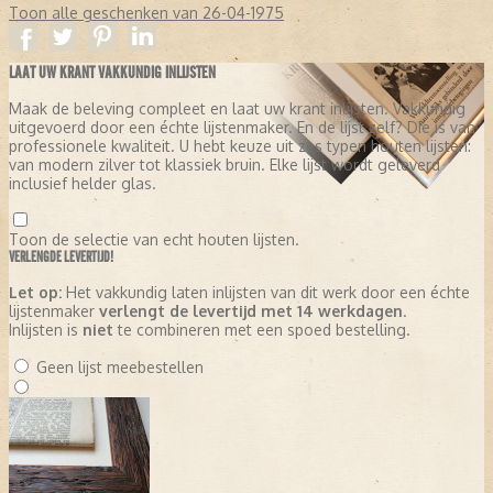
Toon alle geschenken van 26-04-1975
LAAT UW KRANT VAKKUNDIG INLIJSTEN
Maak de beleving compleet en laat uw krant inlijsten. Vakkundig
uitgevoerd door een échte lijstenmaker. En de lijst zelf? Die is van
professionele kwaliteit. U hebt keuze uit zes typen houten lijsten:
van modern zilver tot klassiek bruin. Elke lijst wordt geleverd
inclusief helder glas.
Toon de selectie van echt houten lijsten.
VERLENGDE LEVERTIJD!
Let op:
Het vakkundig laten inlijsten van dit werk door een échte
lijstenmaker
verlengt de levertijd met 14 werkdagen
.
Inlijsten is
niet
te combineren met een spoed bestelling.
Geen lijst meebestellen