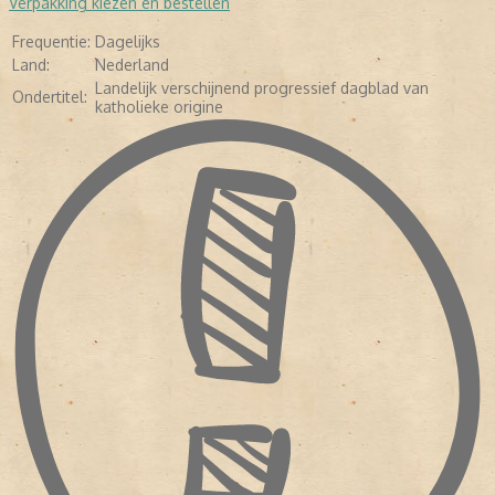
Verpakking kiezen en bestellen
Met ingang van 1935 werd
De Volkskrant
in Utrecht uitgegeven. Op
4 oktober 1941 verscheen het voorlopig laatste nummer, nadat het
Frequentie:
Dagelijks
dagblad in de maanden daarvoor in NSB-handen was geraakt. Op
8 mei 1945 kwam
De Volkskrant
in Amsterdam als ochtendblad in
Land:
Nederland
plaats van avondblad terug. J.M. Lücker werd algemeen
Landelijk verschijnend progressief dagblad van
Ondertitel:
hoofdredacteur, terwijl de KVP-leider C.P.M. Romme staatkundig
katholieke origine
hoofdredacteur werd (tot 31 dec. 1952). Op 25 september 1965
schrapte de krant de ondertitel ‘Katholiek dagblad voor Nederland’
uit de kop.
De Volkskrant
slaagde er vervolgens in een nieuw –
ook niet-katholiek – lezerspubliek aan te spreken, vooral in
intellectuele progressieve kringen. De oplage is inmiddels
gegroeid tot ruim 350. 000 exemplaren per dag.