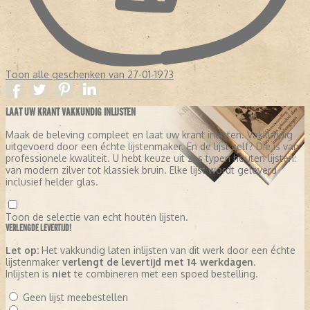
Toon alle geschenken van 27-01-1973
LAAT UW KRANT VAKKUNDIG INLIJSTEN
Maak de beleving compleet en laat uw krant inlijsten. Vakkundig
uitgevoerd door een échte lijstenmaker. En de lijst zelf? Die is van
professionele kwaliteit. U hebt keuze uit zes typen houten lijsten:
van modern zilver tot klassiek bruin. Elke lijst wordt geleverd
inclusief helder glas.
Toon de selectie van echt houten lijsten.
VERLENGDE LEVERTIJD!
Let op:
Het vakkundig laten inlijsten van dit werk door een échte
lijstenmaker
verlengt de levertijd met 14 werkdagen
.
Inlijsten is
niet
te combineren met een spoed bestelling.
Geen lijst meebestellen