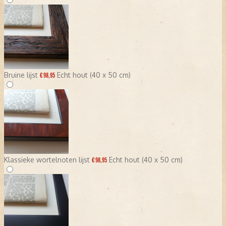
Bruine lijst
Echt hout (40 x 50 cm)
€ 98,95
Klassieke wortelnoten lijst
Echt hout (40 x 50 cm)
€ 98,95