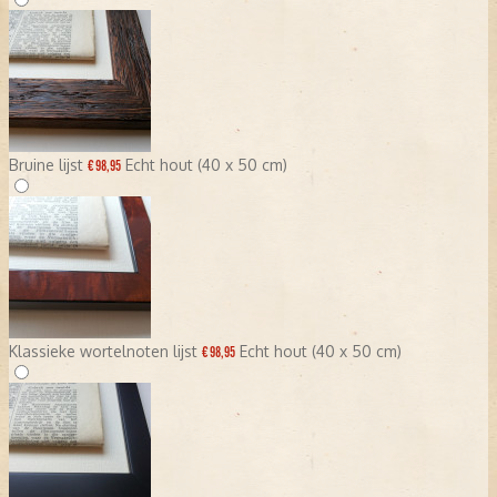
Bruine lijst
Echt hout (40 x 50 cm)
€ 98,95
Klassieke wortelnoten lijst
Echt hout (40 x 50 cm)
€ 98,95