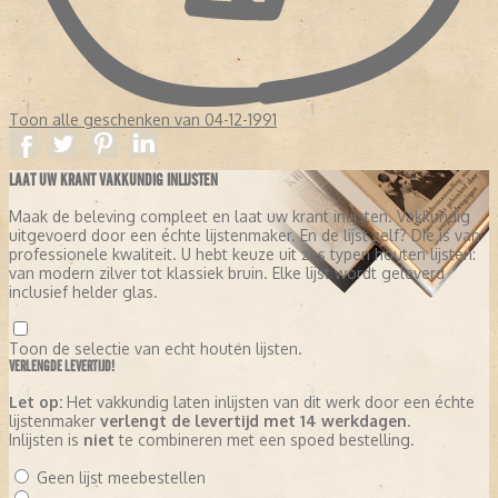
Toon alle geschenken van 04-12-1991
LAAT UW KRANT VAKKUNDIG INLIJSTEN
Maak de beleving compleet en laat uw krant inlijsten. Vakkundig
uitgevoerd door een échte lijstenmaker. En de lijst zelf? Die is van
professionele kwaliteit. U hebt keuze uit zes typen houten lijsten:
van modern zilver tot klassiek bruin. Elke lijst wordt geleverd
inclusief helder glas.
Toon de selectie van echt houten lijsten.
VERLENGDE LEVERTIJD!
Let op:
Het vakkundig laten inlijsten van dit werk door een échte
lijstenmaker
verlengt de levertijd met 14 werkdagen
.
Inlijsten is
niet
te combineren met een spoed bestelling.
Geen lijst meebestellen