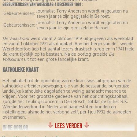
GEBEURTENISSEN VAN WOENSDAG 4 DECEMBER 1991 :
Journalist Terry Anderson wordt vrijgelaten na
Gebeurtenissen:
zeven jaar te zijn gegijzeld in Beiroet.
Journalist Terry Anderson wordt vrijgelaten na
Gebeurtenissen:
zeven jaar te zijn gegijzeld in Beiroet.
De Volkskrant
werd vanaf 2 oktober 1919 uitgegeven als weekblad
en vanaf 1 oktober 1921 als dagblad. Aan het begin van de Tweede
Wereldoorlog liep het aantal lezers drastisch terug en in 1941 hield
de krant tijdelijk op te bestaan. Na de oorlog groeide
De
Volkskrant
uit tot een grote landelijke krant.
KATHOLIEKE KRANT
Het initiatief tot de oprichting van de krant was uitgegaan van de
katholieke arbeidersbeweging, die van de bestaande, burgerlijke
landelijke katholieke dagbladen te weinig aandacht meende te
krijgen. Voor het grootste gedeelte van het oprichtingskapitaal
zorgde het Teulingsconcern in Den Bosch, totdat de bij het R.K.
Werkliedenverbond in Nederland aangesloten bonden en
instellingen, alsmede het verbond zelf, per 1 juli 1932 de aandelen
overnamen.
LEES VERDER
IN DE OORLOG