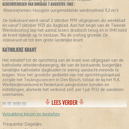
GEBEURTENISSEN VAN DINSDAG 7 AUGUSTUS 1962 :
Weerextremen:
Hoogste uurgemiddelde windsnelheid 11,3 m/s
De Volkskrant
werd vanaf 2 oktober 1919 uitgegeven als weekblad
en vanaf 1 oktober 1921 als dagblad. Aan het begin van de Tweede
Wereldoorlog liep het aantal lezers drastisch terug en in 1941 hield
de krant tijdelijk op te bestaan. Na de oorlog groeide
De
Volkskrant
uit tot een grote landelijke krant.
KATHOLIEKE KRANT
Het initiatief tot de oprichting van de krant was uitgegaan van de
katholieke arbeidersbeweging, die van de bestaande, burgerlijke
landelijke katholieke dagbladen te weinig aandacht meende te
krijgen. Voor het grootste gedeelte van het oprichtingskapitaal
zorgde het Teulingsconcern in Den Bosch, totdat de bij het R.K.
Werkliedenverbond in Nederland aangesloten bonden en
instellingen, alsmede het verbond zelf, per 1 juli 1932 de aandelen
overnamen.
LEES VERDER
IN DE OORLOG
Verpakking kiezen en bestellen
Met ingang van 1935 werd
De Volkskrant
in Utrecht uitgegeven. Op
4 oktober 1941 verscheen het voorlopig laatste nummer, nadat het
Frequentie:
Dagelijks
dagblad in de maanden daarvoor in NSB-handen was geraakt. Op