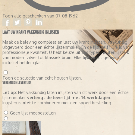
Toon alle geschenken van 07-08-1962
LAAT UW KRANT VAKKUNDIG INLIJSTEN
Maak de beleving compleet en laat uw krant inlijsten. Vakkundig
uitgevoerd door een échte lijstenmaker. En de lijst zelf? Die is van
professionele kwaliteit. U hebt keuze uit zes typen houten lijsten:
van modern zilver tot klassiek bruin. Elke lijst wordt geleverd
inclusief helder glas.
Toon de selectie van echt houten lijsten.
VERLENGDE LEVERTIJD!
Let op:
Het vakkundig laten inlijsten van dit werk door een échte
lijstenmaker
verlengt de levertijd met 14 werkdagen
.
Inlijsten is
niet
te combineren met een spoed bestelling.
Geen lijst meebestellen