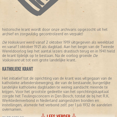
historische krant wordt door onze archivaris opgezocht uit het
archief en zorgvuldig gecontroleerd en verpakt!
De Volkskrant
werd vanaf 2 oktober 1919 uitgegeven als weekblad
en vanaf 1 oktober 1921 als dagblad. Aan het begin van de Tweede
Wereldoorlog liep het aantal lezers drastisch terug en in 1941 hield
de krant tijdelijk op te bestaan. Na de oorlog groeide
De
Volkskrant
uit tot een grote landelijke krant.
KATHOLIEKE KRANT
Het initiatief tot de oprichting van de krant was uitgegaan van de
katholieke arbeidersbeweging, die van de bestaande, burgerlijke
landelijke katholieke dagbladen te weinig aandacht meende te
krijgen. Voor het grootste gedeelte van het oprichtingskapitaal
zorgde het Teulingsconcern in Den Bosch, totdat de bij het R.K.
Werkliedenverbond in Nederland aangesloten bonden en
instellingen, alsmede het verbond zelf, per 1 juli 1932 de aandelen
overnamen.
LEES VERDER