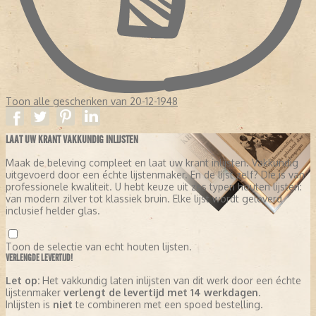
Toon alle geschenken van 20-12-1948
LAAT UW KRANT VAKKUNDIG INLIJSTEN
Maak de beleving compleet en laat uw krant inlijsten. Vakkundig
uitgevoerd door een échte lijstenmaker. En de lijst zelf? Die is van
professionele kwaliteit. U hebt keuze uit zes typen houten lijsten:
van modern zilver tot klassiek bruin. Elke lijst wordt geleverd
inclusief helder glas.
Toon de selectie van echt houten lijsten.
VERLENGDE LEVERTIJD!
Let op:
Het vakkundig laten inlijsten van dit werk door een échte
lijstenmaker
verlengt de levertijd met 14 werkdagen
.
Inlijsten is
niet
te combineren met een spoed bestelling.