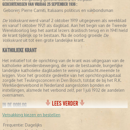
GEBEURTENISSEN VAN VRIJDAG 25 SEPTEMBER 1936 :
Geboren:
Pierre Carniti, Italiaans politicus en vakbondsman
De Volkskrant
werd vanaf 2 oktober 1919 uitgegeven als weekblad
en vanaf 1 oktober 1921 als dagblad. Aan het begin van de Tweede
Wereldoorlog liep het aantal lezers drastisch terug en in 1941 hield
de krant tijdelijk op te bestaan. Na de oorlog groeide
De
Volkskrant
uit tot een grote landelijke krant.
KATHOLIEKE KRANT
Het initiatief tot de oprichting van de krant was uitgegaan van de
katholieke arbeidersbeweging, die van de bestaande, burgerlijke
landelijke katholieke dagbladen te weinig aandacht meende te
krijgen. Voor het grootste gedeelte van het oprichtingskapitaal
zorgde het Teulingsconcern in Den Bosch, totdat de bij het R.K.
Werkliedenverbond in Nederland aangesloten bonden en
instellingen, alsmede het verbond zelf, per 1 juli 1932 de aandelen
overnamen.
LEES VERDER
IN DE OORLOG
Verpakking kiezen en bestellen
Met ingang van 1935 werd
De Volkskrant
in Utrecht uitgegeven. Op
4 oktober 1941 verscheen het voorlopig laatste nummer, nadat het
Frequentie:
Dagelijks
dagblad in de maanden daarvoor in NSB-handen was geraakt. Op