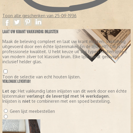
Toon alle geschenken van 25-09-1936
LAAT UW KRANT VAKKUNDIG INLIJSTEN
Maak de beleving compleet en laat uw krant inlijsten. Vakkundig
uitgevoerd door een échte lijstenmaker. En de lijst zelf? Die is van
professionele kwaliteit. U hebt keuze uit zes typen houten lijsten:
van modern zilver tot klassiek bruin. Elke lijst wordt geleverd
inclusief helder glas.
Toon de selectie van echt houten lijsten.
VERLENGDE LEVERTIJD!
Let op:
Het vakkundig laten inlijsten van dit werk door een échte
lijstenmaker
verlengt de levertijd met 14 werkdagen
.
Inlijsten is
niet
te combineren met een spoed bestelling.
Geen lijst meebestellen