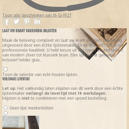
Toon alle geschenken van 16-12-1927
LAAT UW KRANT VAKKUNDIG INLIJSTEN
Maak de beleving compleet en laat uw krant inlijsten. Vakkundig
uitgevoerd door een échte lijstenmaker. En de lijst zelf? Die is van
professionele kwaliteit. U hebt keuze uit zes typen houten lijsten:
van modern zilver tot klassiek bruin. Elke lijst wordt geleverd
inclusief helder glas.
Toon de selectie van echt houten lijsten.
VERLENGDE LEVERTIJD!
Let op:
Het vakkundig laten inlijsten van dit werk door een échte
lijstenmaker
verlengt de levertijd met 14 werkdagen
.
Inlijsten is
niet
te combineren met een spoed bestelling.
Geen lijst meebestellen