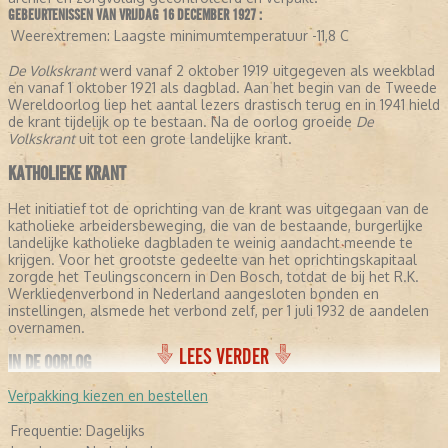
GEBEURTENISSEN VAN VRIJDAG 16 DECEMBER 1927 :
Weerextremen:
Laagste minimumtemperatuur -11,8 C
De Volkskrant
werd vanaf 2 oktober 1919 uitgegeven als weekblad
en vanaf 1 oktober 1921 als dagblad. Aan het begin van de Tweede
Wereldoorlog liep het aantal lezers drastisch terug en in 1941 hield
de krant tijdelijk op te bestaan. Na de oorlog groeide
De
Volkskrant
uit tot een grote landelijke krant.
KATHOLIEKE KRANT
Het initiatief tot de oprichting van de krant was uitgegaan van de
katholieke arbeidersbeweging, die van de bestaande, burgerlijke
landelijke katholieke dagbladen te weinig aandacht meende te
krijgen. Voor het grootste gedeelte van het oprichtingskapitaal
zorgde het Teulingsconcern in Den Bosch, totdat de bij het R.K.
Werkliedenverbond in Nederland aangesloten bonden en
instellingen, alsmede het verbond zelf, per 1 juli 1932 de aandelen
overnamen.
LEES VERDER
IN DE OORLOG
Verpakking kiezen en bestellen
Met ingang van 1935 werd
De Volkskrant
in Utrecht uitgegeven. Op
4 oktober 1941 verscheen het voorlopig laatste nummer, nadat het
Frequentie:
Dagelijks
dagblad in de maanden daarvoor in NSB-handen was geraakt. Op