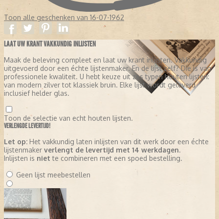
Toon alle geschenken van 16-07-1962
LAAT UW KRANT VAKKUNDIG INLIJSTEN
Maak de beleving compleet en laat uw krant inlijsten. Vakkundig
uitgevoerd door een échte lijstenmaker. En de lijst zelf? Die is van
professionele kwaliteit. U hebt keuze uit zes typen houten lijsten:
van modern zilver tot klassiek bruin. Elke lijst wordt geleverd
inclusief helder glas.
Toon de selectie van echt houten lijsten.
VERLENGDE LEVERTIJD!
Let op:
Het vakkundig laten inlijsten van dit werk door een échte
lijstenmaker
verlengt de levertijd met 14 werkdagen
.
Inlijsten is
niet
te combineren met een spoed bestelling.
Geen lijst meebestellen