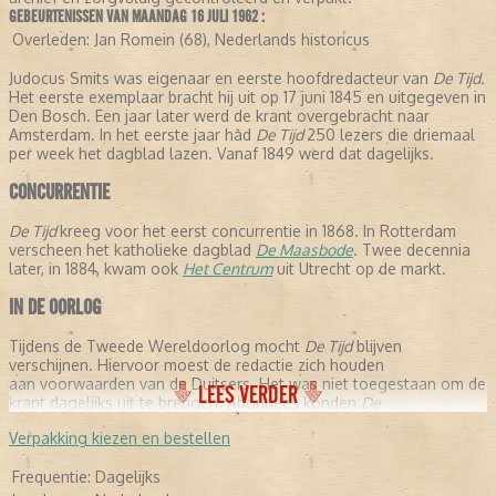
GEBEURTENISSEN VAN MAANDAG 16 JULI 1962 :
Overleden:
Jan Romein (68), Nederlands historicus
Judocus Smits was eigenaar en eerste hoofdredacteur van
De Tijd
.
Het eerste exemplaar bracht hij uit op 17 juni 1845 en uitgegeven in
Den Bosch. Een jaar later werd de krant overgebracht naar
Amsterdam. In het eerste jaar had
De Tijd
250 lezers die driemaal
per week het dagblad lazen. Vanaf 1849 werd dat dagelijks.
CONCURRENTIE
De Tijd
kreeg voor het eerst concurrentie in 1868. In Rotterdam
verscheen het katholieke dagblad
De Maasbode
. Twee decennia
later, in 1884, kwam ook
Het Centrum
uit Utrecht op de markt.
IN DE OORLOG
Tijdens de Tweede Wereldoorlog mocht
De Tijd
blijven
verschijnen. Hiervoor moest de redactie zich houden
aan voorwaarden van de Duitsers. Het was niet toegestaan om de
LEES VERDER
krant dagelijks uit te brengen. Abonnees konden
De
Tijd
gedurende de oorlogsjaren slechts een keer per week lezen.
Verpakking kiezen en bestellen
FUSIE
Frequentie:
Dagelijks