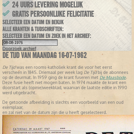
24 UURS LEVERING MOGELIJK
GRATIS PERSOONLIJKE FELICITATIE
SELECTEER EEN DATUM EN BEKIJK
ALLE KRANTEN & TIJDSCHRIFTEN:
SELECTEER EEN DATUM EN ZOEK IN HET ARCHIEF:
Doorzoek
archief
DE TIJD VAN MAANDAG 16-07-1962
De Tijd
was een rooms-katholiek krant die voor het eerst
verscheen in 1845. Driemaal per week lag
De Tijd
bij de abonnees
op de deurmat. In 1959 ging de krant fuseren met
De Maasbode
.
Deze fusie heeft niet mogen baten. In 1974 maakte de krant een
doorstart als (opinie)weekblad, waarvan de laatste editie in 1990
werd uitgebracht.
De getoonde afbeelding is slechts een voorbeeld van een oud
exemplaar,
en zal niet van de datum zijn die u heeft geselecteerd.