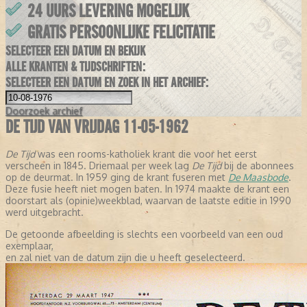
24 UURS LEVERING MOGELIJK
GRATIS PERSOONLIJKE FELICITATIE
SELECTEER EEN DATUM EN BEKIJK
ALLE KRANTEN & TIJDSCHRIFTEN:
SELECTEER EEN DATUM EN ZOEK IN HET ARCHIEF:
Doorzoek
archief
DE TIJD VAN VRIJDAG 11-05-1962
De Tijd
was een rooms-katholiek krant die voor het eerst
verscheen in 1845. Driemaal per week lag
De Tijd
bij de abonnees
op de deurmat. In 1959 ging de krant fuseren met
De Maasbode
.
Deze fusie heeft niet mogen baten. In 1974 maakte de krant een
doorstart als (opinie)weekblad, waarvan de laatste editie in 1990
werd uitgebracht.
De getoonde afbeelding is slechts een voorbeeld van een oud
exemplaar,
en zal niet van de datum zijn die u heeft geselecteerd.