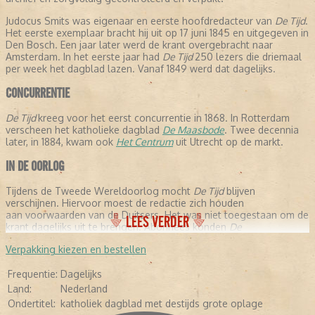
Judocus Smits was eigenaar en eerste hoofdredacteur van
De Tijd
.
Het eerste exemplaar bracht hij uit op 17 juni 1845 en uitgegeven in
Den Bosch. Een jaar later werd de krant overgebracht naar
Amsterdam. In het eerste jaar had
De Tijd
250 lezers die driemaal
per week het dagblad lazen. Vanaf 1849 werd dat dagelijks.
CONCURRENTIE
De Tijd
kreeg voor het eerst concurrentie in 1868. In Rotterdam
verscheen het katholieke dagblad
De Maasbode
. Twee decennia
later, in 1884, kwam ook
Het Centrum
uit Utrecht op de markt.
IN DE OORLOG
Tijdens de Tweede Wereldoorlog mocht
De Tijd
blijven
verschijnen. Hiervoor moest de redactie zich houden
aan voorwaarden van de Duitsers. Het was niet toegestaan om de
LEES VERDER
krant dagelijks uit te brengen. Abonnees konden
De
Tijd
gedurende de oorlogsjaren slechts een keer per week lezen.
Verpakking kiezen en bestellen
FUSIE
Frequentie:
Dagelijks
Evenals veel andere kranten kreeg ook
De Tijd
te maken met
Land:
Nederland
financiële problemen. Er werd besloten om zogenaamde
Ondertitel:
katholiek dagblad met destijds grote oplage
'kopbladen' uit te geven, waaronder
Nieuwe Haarlemse