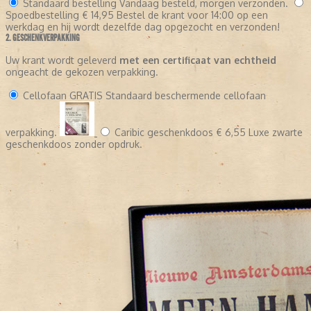
Standaard bestelling
Vandaag besteld, morgen verzonden.
Spoedbestelling
€ 14,95
Bestel de krant voor 14:00 op een
werkdag en hij wordt dezelfde dag opgezocht en verzonden!
2. GESCHENKVERPAKKING
Uw krant wordt geleverd
met een certificaat van echtheid
ongeacht de gekozen verpakking.
Cellofaan
GRATIS
Standaard beschermende cellofaan
verpakking.
Caribic geschenkdoos
€ 6,55
Luxe zwarte
geschenkdoos zonder opdruk.