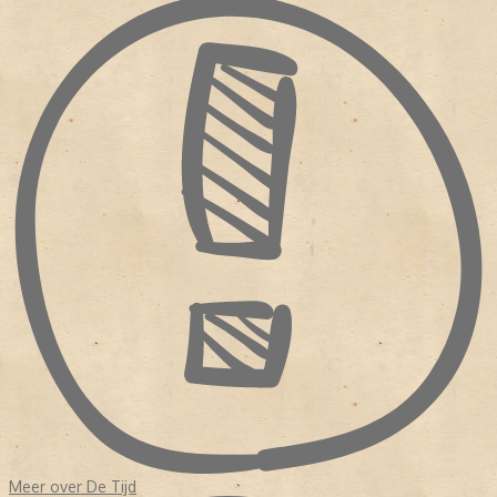
Courant
,
Kennemer Dagblad
en
Het Nieuwe Dagblad
. De moeilijke
tijden bleven aanhouden. In 1959 fusserde
De Tijd
met
De
Maasbode
. De kopbladen gingen in 1965 samen verder onder
De
Nieuwe Dag
.
Nog geen twee jaar later (in 1967) ging
De Nieuwe
Dag
op in
De Tijd
. Het lukte maar niet om nieuwe abonnees te
trekken. De bestaande abonnees zegden hun lidmaatschap op.
NIEUWE WEG
De redacteuren van
De Tijd
staken de hoofden bij elkaar. Met een
nieuwe formule wilden ze de krant voor de lezers aantrekkelijker
maken. Er werd meer opiniërend geschreven. Vanaf 6 september
1974 verscheen
De Tijd
dan ook als een (opinie)weekblad. Het
weekblad heeft nog zestien jaar bestaan voordat het doek op 7
september 1990 definitief viel.
Meer over De Tijd