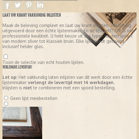
LAAT UW KRANT VAKKUNDIG INLIJSTEN
Maak de beleving compleet en laat uw krant inlijsten. Vakkundig
uitgevoerd door een échte lijstenmaker. En de lijst zelf? Die is van
professionele kwaliteit. U hebt keuze uit zes typen houten lijsten:
van modern zilver tot klassiek bruin. Elke lijst wordt geleverd
inclusief helder glas.
Toon de selectie van echt houten lijsten.
VERLENGDE LEVERTIJD!
Let op:
Het vakkundig laten inlijsten van dit werk door een échte
lijstenmaker
verlengt de levertijd met 14 werkdagen
.
Inlijsten is
niet
te combineren met een spoed bestelling.
Geen lijst meebestellen