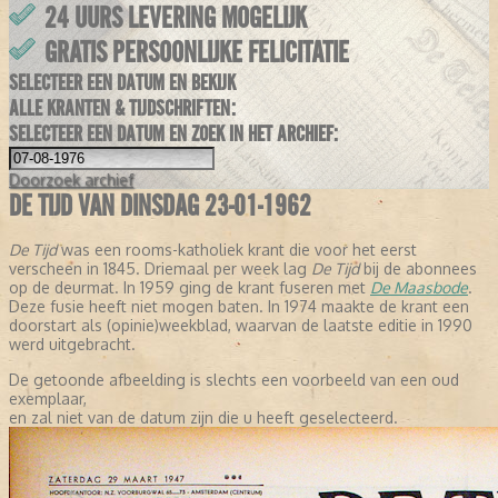
24 UURS LEVERING MOGELIJK
GRATIS PERSOONLIJKE FELICITATIE
SELECTEER EEN DATUM EN BEKIJK
ALLE KRANTEN & TIJDSCHRIFTEN:
SELECTEER EEN DATUM EN ZOEK IN HET ARCHIEF:
Doorzoek
archief
DE TIJD VAN DINSDAG 23-01-1962
De Tijd
was een rooms-katholiek krant die voor het eerst
verscheen in 1845. Driemaal per week lag
De Tijd
bij de abonnees
op de deurmat. In 1959 ging de krant fuseren met
De Maasbode
.
Deze fusie heeft niet mogen baten. In 1974 maakte de krant een
doorstart als (opinie)weekblad, waarvan de laatste editie in 1990
werd uitgebracht.
De getoonde afbeelding is slechts een voorbeeld van een oud
exemplaar,
en zal niet van de datum zijn die u heeft geselecteerd.