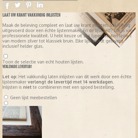
LAAT UW KRANT VAKKUNDIG INLIJSTEN
Maak de beleving compleet en laat uw krant inlijsten. Vakkundig
uitgevoerd door een échte lijstenmaker. En de lijst zelf? Die is van
professionele kwaliteit. U hebt keuze uit zes typen houten lijsten:
van modern zilver tot klassiek bruin. Elke lijst wordt geleverd
inclusief helder glas.
Toon de selectie van echt houten lijsten.
VERLENGDE LEVERTIJD!
Let op:
Het vakkundig laten inlijsten van dit werk door een échte
lijstenmaker
verlengt de levertijd met 14 werkdagen
.
Inlijsten is
niet
te combineren met een spoed bestelling.
Geen lijst meebestellen