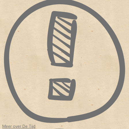
Courant
,
Kennemer Dagblad
en
Het Nieuwe Dagblad
. De moeilijke
tijden bleven aanhouden. In 1959 fusserde
De Tijd
met
De
Maasbode
. De kopbladen gingen in 1965 samen verder onder
De
Nieuwe Dag
.
Nog geen twee jaar later (in 1967) ging
De Nieuwe
Dag
op in
De Tijd
. Het lukte maar niet om nieuwe abonnees te
trekken. De bestaande abonnees zegden hun lidmaatschap op.
NIEUWE WEG
De redacteuren van
De Tijd
staken de hoofden bij elkaar. Met een
nieuwe formule wilden ze de krant voor de lezers aantrekkelijker
maken. Er werd meer opiniërend geschreven. Vanaf 6 september
1974 verscheen
De Tijd
dan ook als een (opinie)weekblad. Het
weekblad heeft nog zestien jaar bestaan voordat het doek op 7
september 1990 definitief viel.
Meer over De Tijd