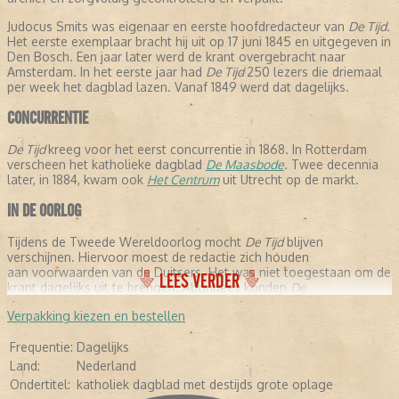
Judocus Smits was eigenaar en eerste hoofdredacteur van
De Tijd
.
Het eerste exemplaar bracht hij uit op 17 juni 1845 en uitgegeven in
Den Bosch. Een jaar later werd de krant overgebracht naar
Amsterdam. In het eerste jaar had
De Tijd
250 lezers die driemaal
per week het dagblad lazen. Vanaf 1849 werd dat dagelijks.
CONCURRENTIE
De Tijd
kreeg voor het eerst concurrentie in 1868. In Rotterdam
verscheen het katholieke dagblad
De Maasbode
. Twee decennia
later, in 1884, kwam ook
Het Centrum
uit Utrecht op de markt.
IN DE OORLOG
Tijdens de Tweede Wereldoorlog mocht
De Tijd
blijven
verschijnen. Hiervoor moest de redactie zich houden
aan voorwaarden van de Duitsers. Het was niet toegestaan om de
LEES VERDER
krant dagelijks uit te brengen. Abonnees konden
De
Tijd
gedurende de oorlogsjaren slechts een keer per week lezen.
Verpakking kiezen en bestellen
FUSIE
Frequentie:
Dagelijks
Evenals veel andere kranten kreeg ook
De Tijd
te maken met
Land:
Nederland
financiële problemen. Er werd besloten om zogenaamde
Ondertitel:
katholiek dagblad met destijds grote oplage
'kopbladen' uit te geven, waaronder
Nieuwe Haarlemse