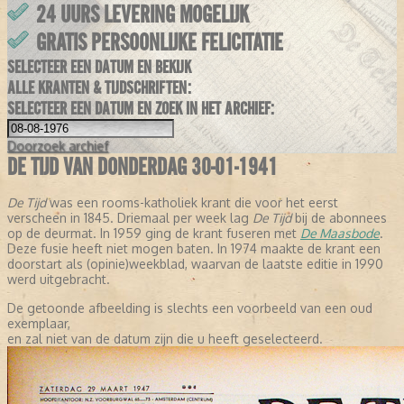
24 UURS LEVERING MOGELIJK
GRATIS PERSOONLIJKE FELICITATIE
SELECTEER EEN DATUM EN BEKIJK
ALLE KRANTEN & TIJDSCHRIFTEN:
SELECTEER EEN DATUM EN ZOEK IN HET ARCHIEF:
Doorzoek
archief
DE TIJD VAN DONDERDAG 30-01-1941
De Tijd
was een rooms-katholiek krant die voor het eerst
verscheen in 1845. Driemaal per week lag
De Tijd
bij de abonnees
op de deurmat. In 1959 ging de krant fuseren met
De Maasbode
.
Deze fusie heeft niet mogen baten. In 1974 maakte de krant een
doorstart als (opinie)weekblad, waarvan de laatste editie in 1990
werd uitgebracht.
De getoonde afbeelding is slechts een voorbeeld van een oud
exemplaar,
en zal niet van de datum zijn die u heeft geselecteerd.