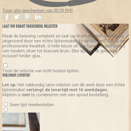
Toon alle geschenken van 30-01-1941
LAAT UW KRANT VAKKUNDIG INLIJSTEN
Maak de beleving compleet en laat uw krant inlijsten. Vakkundig
uitgevoerd door een échte lijstenmaker. En de lijst zelf? Die is van
professionele kwaliteit. U hebt keuze uit zes typen houten lijsten:
van modern zilver tot klassiek bruin. Elke lijst wordt geleverd
inclusief helder glas.
Toon de selectie van echt houten lijsten.
VERLENGDE LEVERTIJD!
Let op:
Het vakkundig laten inlijsten van dit werk door een échte
lijstenmaker
verlengt de levertijd met 14 werkdagen
.
Inlijsten is
niet
te combineren met een spoed bestelling.
Geen lijst meebestellen