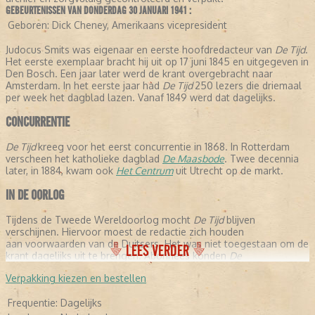
GEBEURTENISSEN VAN DONDERDAG 30 JANUARI 1941 :
Geboren:
Dick Cheney, Amerikaans vicepresident
Judocus Smits was eigenaar en eerste hoofdredacteur van
De Tijd
.
Het eerste exemplaar bracht hij uit op 17 juni 1845 en uitgegeven in
Den Bosch. Een jaar later werd de krant overgebracht naar
Amsterdam. In het eerste jaar had
De Tijd
250 lezers die driemaal
per week het dagblad lazen. Vanaf 1849 werd dat dagelijks.
CONCURRENTIE
De Tijd
kreeg voor het eerst concurrentie in 1868. In Rotterdam
verscheen het katholieke dagblad
De Maasbode
. Twee decennia
later, in 1884, kwam ook
Het Centrum
uit Utrecht op de markt.
IN DE OORLOG
Tijdens de Tweede Wereldoorlog mocht
De Tijd
blijven
verschijnen. Hiervoor moest de redactie zich houden
aan voorwaarden van de Duitsers. Het was niet toegestaan om de
LEES VERDER
krant dagelijks uit te brengen. Abonnees konden
De
Tijd
gedurende de oorlogsjaren slechts een keer per week lezen.
Verpakking kiezen en bestellen
FUSIE
Frequentie:
Dagelijks