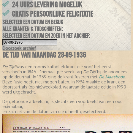
24 UURS LEVERING MOGELIJK
GRATIS PERSOONLIJKE FELICITATIE
SELECTEER EEN DATUM EN BEKIJK
ALLE KRANTEN & TIJDSCHRIFTEN:
SELECTEER EEN DATUM EN ZOEK IN HET ARCHIEF:
Doorzoek
archief
DE TIJD VAN MAANDAG 28-09-1936
De Tijd
was een rooms-katholiek krant die voor het eerst
verscheen in 1845. Driemaal per week lag
De Tijd
bij de abonnees
op de deurmat. In 1959 ging de krant fuseren met
De Maasbode
.
Deze fusie heeft niet mogen baten. In 1974 maakte de krant een
doorstart als (opinie)weekblad, waarvan de laatste editie in 1990
werd uitgebracht.
De getoonde afbeelding is slechts een voorbeeld van een oud
exemplaar,
en zal niet van de datum zijn die u heeft geselecteerd.