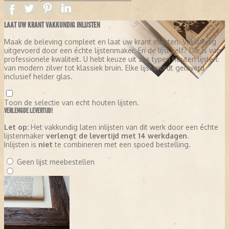
LAAT UW KRANT VAKKUNDIG INLIJSTEN
Maak de beleving compleet en laat uw krant inlijsten. Vakkundig
uitgevoerd door een échte lijstenmaker. En de lijst zelf? Die is van
professionele kwaliteit. U hebt keuze uit zes typen houten lijsten:
van modern zilver tot klassiek bruin. Elke lijst wordt geleverd
inclusief helder glas.
Toon de selectie van echt houten lijsten.
VERLENGDE LEVERTIJD!
Let op:
Het vakkundig laten inlijsten van dit werk door een échte
lijstenmaker
verlengt de levertijd met 14 werkdagen
.
Inlijsten is
niet
te combineren met een spoed bestelling.
Geen lijst meebestellen