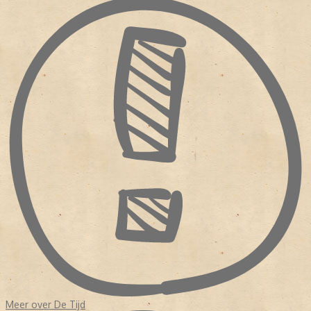
Courant
,
Kennemer Dagblad
en
Het Nieuwe Dagblad
. De moeilijke
tijden bleven aanhouden. In 1959 fusserde
De Tijd
met
De
Maasbode
. De kopbladen gingen in 1965 samen verder onder
De
Nieuwe Dag
.
Nog geen twee jaar later (in 1967) ging
De Nieuwe
Dag
op in
De Tijd
. Het lukte maar niet om nieuwe abonnees te
trekken. De bestaande abonnees zegden hun lidmaatschap op.
NIEUWE WEG
De redacteuren van
De Tijd
staken de hoofden bij elkaar. Met een
nieuwe formule wilden ze de krant voor de lezers aantrekkelijker
maken. Er werd meer opiniërend geschreven. Vanaf 6 september
1974 verscheen
De Tijd
dan ook als een (opinie)weekblad. Het
weekblad heeft nog zestien jaar bestaan voordat het doek op 7
september 1990 definitief viel.
Meer over De Tijd