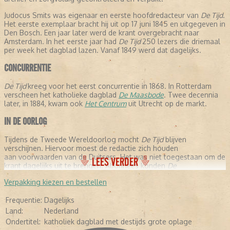
Judocus Smits was eigenaar en eerste hoofdredacteur van
De Tijd
.
Het eerste exemplaar bracht hij uit op 17 juni 1845 en uitgegeven in
Den Bosch. Een jaar later werd de krant overgebracht naar
Amsterdam. In het eerste jaar had
De Tijd
250 lezers die driemaal
per week het dagblad lazen. Vanaf 1849 werd dat dagelijks.
CONCURRENTIE
De Tijd
kreeg voor het eerst concurrentie in 1868. In Rotterdam
verscheen het katholieke dagblad
De Maasbode
. Twee decennia
later, in 1884, kwam ook
Het Centrum
uit Utrecht op de markt.
IN DE OORLOG
Tijdens de Tweede Wereldoorlog mocht
De Tijd
blijven
verschijnen. Hiervoor moest de redactie zich houden
aan voorwaarden van de Duitsers. Het was niet toegestaan om de
LEES VERDER
krant dagelijks uit te brengen. Abonnees konden
De
Tijd
gedurende de oorlogsjaren slechts een keer per week lezen.
Verpakking kiezen en bestellen
FUSIE
Frequentie:
Dagelijks
Evenals veel andere kranten kreeg ook
De Tijd
te maken met
Land:
Nederland
financiële problemen. Er werd besloten om zogenaamde
Ondertitel:
katholiek dagblad met destijds grote oplage
'kopbladen' uit te geven, waaronder
Nieuwe Haarlemse