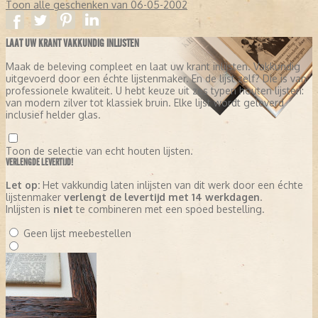
Toon alle geschenken van 06-05-2002
LAAT UW KRANT VAKKUNDIG INLIJSTEN
Maak de beleving compleet en laat uw krant inlijsten. Vakkundig
uitgevoerd door een échte lijstenmaker. En de lijst zelf? Die is van
professionele kwaliteit. U hebt keuze uit zes typen houten lijsten:
van modern zilver tot klassiek bruin. Elke lijst wordt geleverd
inclusief helder glas.
Toon de selectie van echt houten lijsten.
VERLENGDE LEVERTIJD!
Let op:
Het vakkundig laten inlijsten van dit werk door een échte
lijstenmaker
verlengt de levertijd met 14 werkdagen
.
Inlijsten is
niet
te combineren met een spoed bestelling.
Geen lijst meebestellen