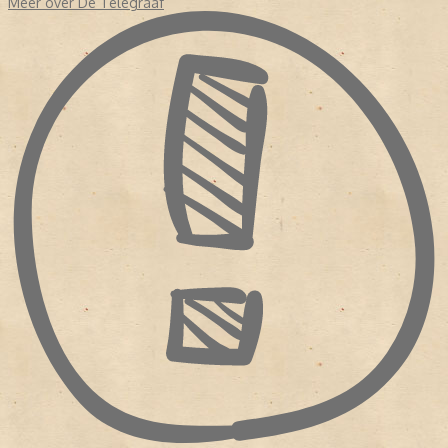
Meer over De Telegraaf
- Nadat
De Telegraaf
weer mocht verschijnen, was de krant al vrij
snel weer de grootste van Nederland.
- De krant staat bekend om de grote hoeveelheid
sensatieberichten en grote sportkatern.
- Bij de zaterdagkrant verschijnt het magazine 'Vrouw'.
- Van 2004 tot en met 2009 verscheen ook op zondag de krant,
en als eerste krant op tabloid.
- Sinds 2014 verschijnt de krant elke dag op tabloid formaat. De
krant was de laatste krant in Nederland die afstapte van het
broadsheet formaat.