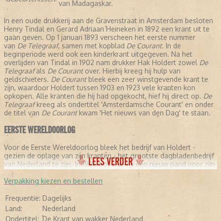
van Madagaskar.
In een oude drukkerij aan de Gravenstraat in Amsterdam besloten
Henry Tindal en Gerard Adriaan Heineken in 1892 een krant uit te
gaan geven. Op 1 januari 1893 verscheen het eerste nummer
van
De Telegraaf
, samen met kopblad
De Courant
. In de
beginperiode werd ook een kinderkrant uitgegeven. Na het
overlijden van Tindal in 1902 nam drukker Hak Holdert zowel
De
Telegraaf
als
De Courant
over. Hierbij kreeg hij hulp van
geldschieters.
De Courant
bleek een zeer winstgevende krant te
zijn, waardoor Holdert tussen 1903 en 1923 vele kranten kon
opkopen. Alle kranten die hij had opgekocht, hief hij direct op.
De
Telegraaf
kreeg als ondertitel 'Amsterdamsche Courant' en onder
de titel van
De Courant
kwam 'Het nieuws van den Dag' te staan.
EERSTE WERELDOORLOG
Voor de Eerste Wereldoorlog bleek het bedrijf van Holdert -
gezien de oplage van zijn kranten - het grootste dagbladenbedrijf
LEES VERDER
van Nederland te zijn. In 1926 bouwde hij een nieuw pand voor zijn
drukkerij/redactie aan de Nieuwezijds Voorburgwal, die in 1930 in
gebruik werd genomen. Tegelijk een goed moment voor Holdert
Verpakking kiezen en bestellen
om de laatst overgebleven mede-aandeelhouder uit te kopen.
Frequentie:
Dagelijks
Hoewel Nederland tijdens de Eerste Wereldoorlog geen partij
Land:
Nederland
zocht, had Hak Holdert een pro-Engelse en -Franse standpunten.
Ondertitel:
De Krant van wakker Nederland