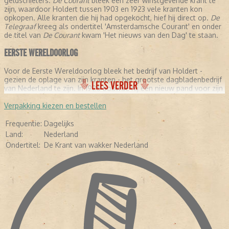
geldschieters.
De Courant
bleek een zeer winstgevende krant te
zijn, waardoor Holdert tussen 1903 en 1923 vele kranten kon
opkopen. Alle kranten die hij had opgekocht, hief hij direct op.
De
Telegraaf
kreeg als ondertitel 'Amsterdamsche Courant' en onder
de titel van
De Courant
kwam 'Het nieuws van den Dag' te staan.
EERSTE WERELDOORLOG
Voor de Eerste Wereldoorlog bleek het bedrijf van Holdert -
gezien de oplage van zijn kranten - het grootste dagbladenbedrijf
LEES VERDER
van Nederland te zijn. In 1926 bouwde hij een nieuw pand voor zijn
drukkerij/redactie aan de Nieuwezijds Voorburgwal, die in 1930 in
gebruik werd genomen. Tegelijk een goed moment voor Holdert
Verpakking kiezen en bestellen
om de laatst overgebleven mede-aandeelhouder uit te kopen.
Frequentie:
Dagelijks
Hoewel Nederland tijdens de Eerste Wereldoorlog geen partij
Land:
Nederland
zocht, had Hak Holdert een pro-Engelse en -Franse standpunten.
Ondertitel:
De Krant van wakker Nederland
Die standpnten waren nadrukkelijk terug te lezen in
De Telegraaf
.
De krant vond dat Nederland niet neutraal kon zijn, en partij moest
kiezen.
TWEEDE WERELDOORLOG
Tijdens de Tweede Wereldoorlog werden in de drukkerij van
De
Telegraaf
pro-Duitse bladen. De Duitsers konden rekeningen op
financiële steun, zolang het bedrijf van Holdert maar niet in de
handen van de Duitsers zou komen te vallen. In 1944 overlijdt