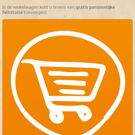
In de winkelwagen kunt u tevens een
gratis persoonlijke
felicitatie
toevoegen!