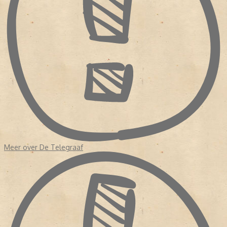
Holdert senior o, waardoor zoon Henri Holdert eigenaar werd.
Daarmee ook zijn SS-vrienden. Holdert jr gaf toestemming aan de
Duitsers om in de krant berichten te plaatsen. Na de oorlog kwam
dat
De Telegraaf
duur te staan.
VERSCHIJNINGSVERBOD DE TELEGRAAF
De commissie voor de Perszuivering legde
De Telegraaf
naar
aanleiding van het handelen van Hakkie Holdert een
verschijningsverbod van dertig jaar op. Het verbod werd in 1949
ook al weer ingetrokken. In de periode dat
De Telegraaf
niet
mocht verschijnen, werd de drukkerij gebruikt voor
dagblad
Trouw
en
Het Parool
. Integenstelling tot
De
Telegraaf
waren deze kranten juist voortgekomen uit het verzet.
WETENSWAARDIGHEDEN OVER
DE TELEGRAAF
Meer over De Telegraaf
- Nadat
De Telegraaf
weer mocht verschijnen, was de krant al vrij
snel weer de grootste van Nederland.
- De krant staat bekend om de grote hoeveelheid
sensatieberichten en grote sportkatern.
- Bij de zaterdagkrant verschijnt het magazine 'Vrouw'.
- Van 2004 tot en met 2009 verscheen ook op zondag de krant,
en als eerste krant op tabloid.
- Sinds 2014 verschijnt de krant elke dag op tabloid formaat. De
krant was de laatste krant in Nederland die afstapte van het