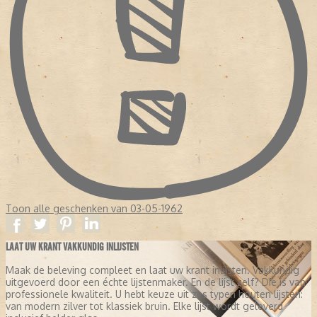
broadsheet formaat.
Toon alle geschenken van 03-05-1962
LAAT UW KRANT VAKKUNDIG INLIJSTEN
Maak de beleving compleet en laat uw krant inlijsten. Vakkundig
uitgevoerd door een échte lijstenmaker. En de lijst zelf? Die is van
professionele kwaliteit. U hebt keuze uit zes typen houten lijsten:
van modern zilver tot klassiek bruin. Elke lijst wordt geleverd