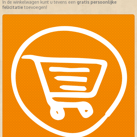
In de winkelwagen kunt u tevens een
gratis persoonlijke
felicitatie
toevoegen!