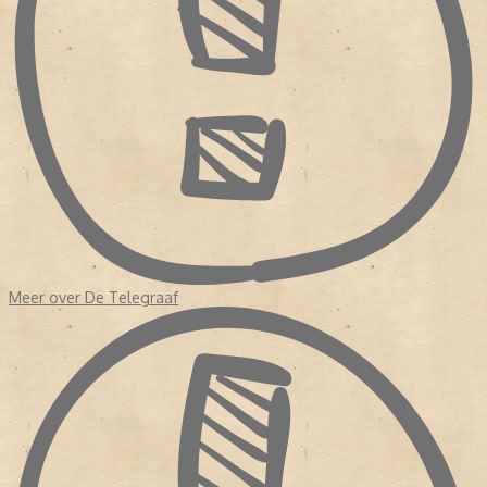
Daarmee ook zijn SS-vrienden. Holdert jr gaf toestemming aan de
Duitsers om in de krant berichten te plaatsen. Na de oorlog kwam
dat
De Telegraaf
duur te staan.
VERSCHIJNINGSVERBOD DE TELEGRAAF
De commissie voor de Perszuivering legde
De Telegraaf
naar
aanleiding van het handelen van Hakkie Holdert een
verschijningsverbod van dertig jaar op. Het verbod werd in 1949
ook al weer ingetrokken. In de periode dat
De Telegraaf
niet
mocht verschijnen, werd de drukkerij gebruikt voor
dagblad
Trouw
en
Het Parool
. Integenstelling tot
De
Telegraaf
waren deze kranten juist voortgekomen uit het verzet.
WETENSWAARDIGHEDEN OVER
DE TELEGRAAF
Meer over De Telegraaf
- Nadat
De Telegraaf
weer mocht verschijnen, was de krant al vrij
snel weer de grootste van Nederland.
- De krant staat bekend om de grote hoeveelheid
sensatieberichten en grote sportkatern.
- Bij de zaterdagkrant verschijnt het magazine 'Vrouw'.
- Van 2004 tot en met 2009 verscheen ook op zondag de krant,
en als eerste krant op tabloid.
- Sinds 2014 verschijnt de krant elke dag op tabloid formaat. De
krant was de laatste krant in Nederland die afstapte van het
broadsheet formaat.