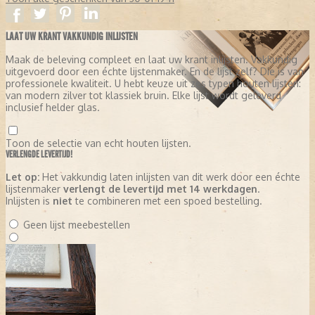
LAAT UW KRANT VAKKUNDIG INLIJSTEN
Maak de beleving compleet en laat uw krant inlijsten. Vakkundig
uitgevoerd door een échte lijstenmaker. En de lijst zelf? Die is van
professionele kwaliteit. U hebt keuze uit zes typen houten lijsten:
van modern zilver tot klassiek bruin. Elke lijst wordt geleverd
inclusief helder glas.
Toon de selectie van echt houten lijsten.
VERLENGDE LEVERTIJD!
Let op:
Het vakkundig laten inlijsten van dit werk door een échte
lijstenmaker
verlengt de levertijd met 14 werkdagen
.
Inlijsten is
niet
te combineren met een spoed bestelling.
Geen lijst meebestellen