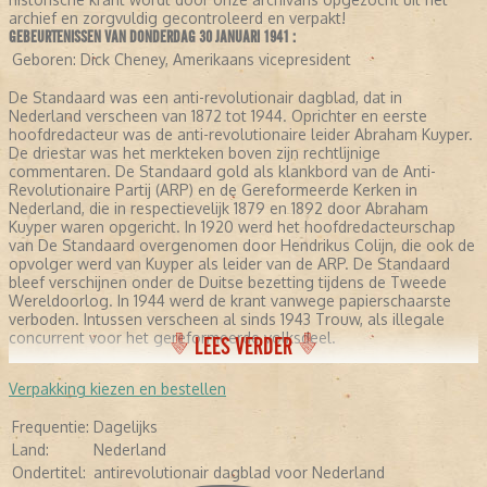
archief en zorgvuldig gecontroleerd en verpakt!
GEBEURTENISSEN VAN DONDERDAG 30 JANUARI 1941 :
Geboren:
Dick Cheney, Amerikaans vicepresident
De Standaard was een anti-revolutionair dagblad, dat in
Nederland verscheen van 1872 tot 1944. Oprichter en eerste
hoofdredacteur was de anti-revolutionaire leider Abraham Kuyper.
De driestar was het merkteken boven zijn rechtlijnige
commentaren. De Standaard gold als klankbord van de Anti-
Revolutionaire Partij (ARP) en de Gereformeerde Kerken in
Nederland, die in respectievelijk 1879 en 1892 door Abraham
Kuyper waren opgericht. In 1920 werd het hoofdredacteurschap
van De Standaard overgenomen door Hendrikus Colijn, die ook de
opvolger werd van Kuyper als leider van de ARP. De Standaard
bleef verschijnen onder de Duitse bezetting tijdens de Tweede
Wereldoorlog. In 1944 werd de krant vanwege papierschaarste
verboden. Intussen verscheen al sinds 1943 Trouw, als illegale
concurrent voor het gereformeerde volksdeel.
LEES VERDER
Verpakking kiezen en bestellen
Frequentie:
Dagelijks
Land:
Nederland
Ondertitel:
antirevolutionair dagblad voor Nederland