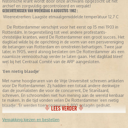
historische krant wordt door onze archivaris opgezocht uit het
archief en zorgvuldig gecontroleerd en verpakt!
GEBEURTENISSEN VAN WOENSDAG 8 AUGUSTUS 1962 :
Weerextremen:
Laagste etmaalgemiddelde temperatuur 12,7 C
De Rotterdammer verschijnt voor het eerst op 15 mei 1903 in
Rotterdam. In tegenstelling tot veel andere protestants-
christelijke kranten, werd De Rotterdammer een groot succes. Het
dagblad wilde bij de oprichting in de vorm van een persvereniging
de belangen van Rotterdam en omstreken behartigen. Twee jaar
later, in 1905, werd alsnog besloten om De Rotterdammer als een
naamloze vennootschap verder te laten gaan. Het dagblad bleef
wel bij het Centraal Comité van de ARP aangesloten.
‘Een nietig blaadje’
Met name hoogleraren van de Vrije Universiteit schreven artikelen
voor De Rotterdammer. Zij hadden een totaal andere denkwijze
dan de journalisten die voor de concurrent, De Standaard,
schreven. En schroomden niet hun mening aan de wereld kenbaar
te maken. In die tijd vonden velen De Rotterdammer ‘een nietig
blaadje’. Er werden toen ongeveer 5.800 oplagen gedrukt.
LEES VERDER
De grootste van Nederland
Verpakking kiezen en bestellen
Omstreeks 1930 ontwikkelde De Rotterdammer zich van politiek