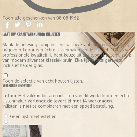
Op zaterdag 1 februari 1975 verscheen de laatste editie van De
Rotterdammer onder de eigen naam maar zonder nummer.
Toon alle geschenken van 08-08-1962
LAAT UW KRANT VAKKUNDIG INLIJSTEN
Maak de beleving compleet en laat uw krant inlijsten. Vakkundig
uitgevoerd door een échte lijstenmaker. En de lijst zelf? Die is van
professionele kwaliteit. U hebt keuze uit zes typen houten lijsten:
van modern zilver tot klassiek bruin. Elke lijst wordt geleverd
inclusief helder glas.
Toon de selectie van echt houten lijsten.
VERLENGDE LEVERTIJD!
Let op:
Het vakkundig laten inlijsten van dit werk door een échte
lijstenmaker
verlengt de levertijd met 14 werkdagen
.
Inlijsten is
niet
te combineren met een spoed bestelling.
Geen lijst meebestellen