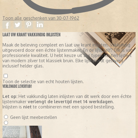
Op zaterdag 1 februari 1975 verscheen de laatste editie van De
Rotterdammer onder de eigen naam maar zonder nummer.
Toon alle geschenken van 30-07-1962
LAAT UW KRANT VAKKUNDIG INLIJSTEN
Maak de beleving compleet en laat uw krant inlijsten. Vakkundig
uitgevoerd door een échte lijstenmaker. En de lijst zelf? Die is van
professionele kwaliteit. U hebt keuze uit zes typen houten lijsten:
van modern zilver tot klassiek bruin. Elke lijst wordt geleverd
inclusief helder glas.
Toon de selectie van echt houten lijsten.
VERLENGDE LEVERTIJD!
Let op:
Het vakkundig laten inlijsten van dit werk door een échte
lijstenmaker
verlengt de levertijd met 14 werkdagen
.
Inlijsten is
niet
te combineren met een spoed bestelling.
Geen lijst meebestellen