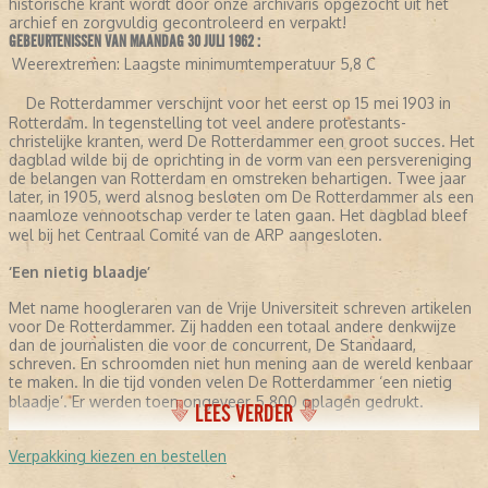
historische krant wordt door onze archivaris opgezocht uit het
archief en zorgvuldig gecontroleerd en verpakt!
GEBEURTENISSEN VAN MAANDAG 30 JULI 1962 :
Weerextremen:
Laagste minimumtemperatuur 5,8 C
De Rotterdammer verschijnt voor het eerst op 15 mei 1903 in
Rotterdam. In tegenstelling tot veel andere protestants-
christelijke kranten, werd De Rotterdammer een groot succes. Het
dagblad wilde bij de oprichting in de vorm van een persvereniging
de belangen van Rotterdam en omstreken behartigen. Twee jaar
later, in 1905, werd alsnog besloten om De Rotterdammer als een
naamloze vennootschap verder te laten gaan. Het dagblad bleef
wel bij het Centraal Comité van de ARP aangesloten.
‘Een nietig blaadje’
Met name hoogleraren van de Vrije Universiteit schreven artikelen
voor De Rotterdammer. Zij hadden een totaal andere denkwijze
dan de journalisten die voor de concurrent, De Standaard,
schreven. En schroomden niet hun mening aan de wereld kenbaar
te maken. In die tijd vonden velen De Rotterdammer ‘een nietig
blaadje’. Er werden toen ongeveer 5.800 oplagen gedrukt.
LEES VERDER
De grootste van Nederland
Verpakking kiezen en bestellen
Omstreeks 1930 ontwikkelde De Rotterdammer zich van politiek