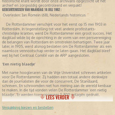
historische krant wordt door onze archivaris opgezocht uit het
archief en zorgvuldig gecontroleerd en verpakt!
GEBEURTENISSEN VAN MAANDAG 16 JULI 1962 :
Overleden:
Jan Romein (68), Nederlands historicus
De Rotterdammer verschijnt voor het eerst op 15 mei 1903 in
Rotterdam. In tegenstelling tot veel andere protestants-
christelijke kranten, werd De Rotterdammer een groot succes. Het
dagblad wilde bij de oprichting in de vorm van een persvereniging
de belangen van Rotterdam en omstreken behartigen. Twee jaar
later, in 1905, werd alsnog besloten om De Rotterdammer als een
naamloze vennootschap verder te laten gaan. Het dagblad bleef
wel bij het Centraal Comité van de ARP aangesloten.
‘Een nietig blaadje’
Met name hoogleraren van de Vrije Universiteit schreven artikelen
voor De Rotterdammer. Zij hadden een totaal andere denkwijze
dan de journalisten die voor de concurrent, De Standaard,
schreven. En schroomden niet hun mening aan de wereld kenbaar
te maken. In die tijd vonden velen De Rotterdammer ‘een nietig
blaadje’. Er werden toen ongeveer 5.800 oplagen gedrukt.
LEES VERDER
De grootste van Nederland
Verpakking kiezen en bestellen
Omstreeks 1930 ontwikkelde De Rotterdammer zich van politiek