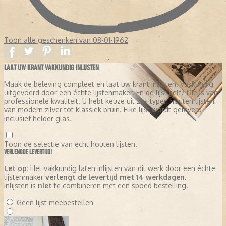
het aantal abonnees van Trouw / ‘Het Kwartet’ daalde drastisch.
Op zaterdag 1 februari 1975 verscheen de laatste editie van De
Rotterdammer onder de eigen naam maar zonder nummer.
Toon alle geschenken van 08-01-1962
LAAT UW KRANT VAKKUNDIG INLIJSTEN
Maak de beleving compleet en laat uw krant inlijsten. Vakkundig
uitgevoerd door een échte lijstenmaker. En de lijst zelf? Die is van
professionele kwaliteit. U hebt keuze uit zes typen houten lijsten:
van modern zilver tot klassiek bruin. Elke lijst wordt geleverd
inclusief helder glas.
Toon de selectie van echt houten lijsten.
VERLENGDE LEVERTIJD!
Let op:
Het vakkundig laten inlijsten van dit werk door een échte
lijstenmaker
verlengt de levertijd met 14 werkdagen
.
Inlijsten is
niet
te combineren met een spoed bestelling.
Geen lijst meebestellen