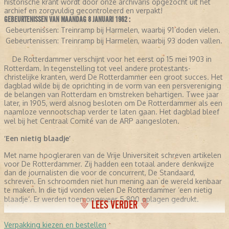
historische krant wordt door onze archivaris opgezocht uit het
archief en zorgvuldig gecontroleerd en verpakt!
GEBEURTENISSEN VAN MAANDAG 8 JANUARI 1962 :
Gebeurtenissen:
Treinramp bij Harmelen, waarbij 91 doden vielen.
Gebeurtenissen:
Treinramp bij Harmelen, waarbij 93 doden vallen.
De Rotterdammer verschijnt voor het eerst op 15 mei 1903 in
Rotterdam. In tegenstelling tot veel andere protestants-
christelijke kranten, werd De Rotterdammer een groot succes. Het
dagblad wilde bij de oprichting in de vorm van een persvereniging
de belangen van Rotterdam en omstreken behartigen. Twee jaar
later, in 1905, werd alsnog besloten om De Rotterdammer als een
naamloze vennootschap verder te laten gaan. Het dagblad bleef
wel bij het Centraal Comité van de ARP aangesloten.
‘Een nietig blaadje’
Met name hoogleraren van de Vrije Universiteit schreven artikelen
voor De Rotterdammer. Zij hadden een totaal andere denkwijze
dan de journalisten die voor de concurrent, De Standaard,
schreven. En schroomden niet hun mening aan de wereld kenbaar
te maken. In die tijd vonden velen De Rotterdammer ‘een nietig
blaadje’. Er werden toen ongeveer 5.800 oplagen gedrukt.
LEES VERDER
De grootste van Nederland
Verpakking kiezen en bestellen