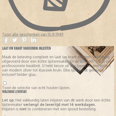
Toon alle geschenken van 15-11-1949
LAAT UW KRANT VAKKUNDIG INLIJSTEN
Maak de beleving compleet en laat uw krant inlijsten. Vakkundig
uitgevoerd door een échte lijstenmaker. En de lijst zelf? Die is van
professionele kwaliteit. U hebt keuze uit zes typen houten lijsten:
van modern zilver tot klassiek bruin. Elke lijst wordt geleverd
inclusief helder glas.
Toon de selectie van echt houten lijsten.
VERLENGDE LEVERTIJD!
Let op:
Het vakkundig laten inlijsten van dit werk door een échte
lijstenmaker
verlengt de levertijd met 14 werkdagen
.
Inlijsten is
niet
te combineren met een spoed bestelling.