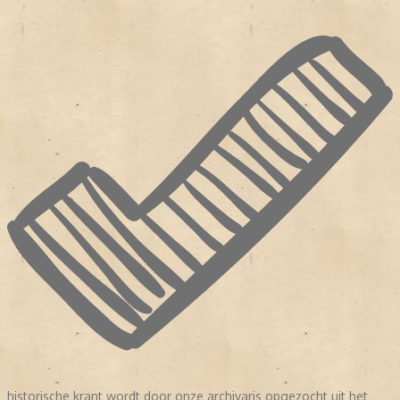
historische krant wordt door onze archivaris opgezocht uit het