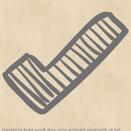
historische krant wordt door onze archivaris opgezocht uit het