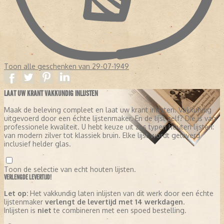
Toon alle geschenken van 29-07-1949
LAAT UW KRANT VAKKUNDIG INLIJSTEN
Maak de beleving compleet en laat uw krant inlijsten. Vakkundig
uitgevoerd door een échte lijstenmaker. En de lijst zelf? Die is van
professionele kwaliteit. U hebt keuze uit zes typen houten lijsten:
van modern zilver tot klassiek bruin. Elke lijst wordt geleverd
inclusief helder glas.
Toon de selectie van echt houten lijsten.
VERLENGDE LEVERTIJD!
Let op:
Het vakkundig laten inlijsten van dit werk door een échte
lijstenmaker
verlengt de levertijd met 14 werkdagen
.
Inlijsten is
niet
te combineren met een spoed bestelling.