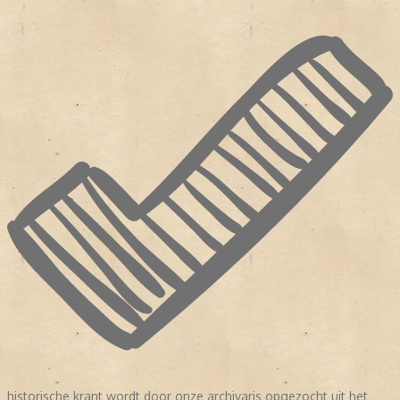
historische krant wordt door onze archivaris opgezocht uit het