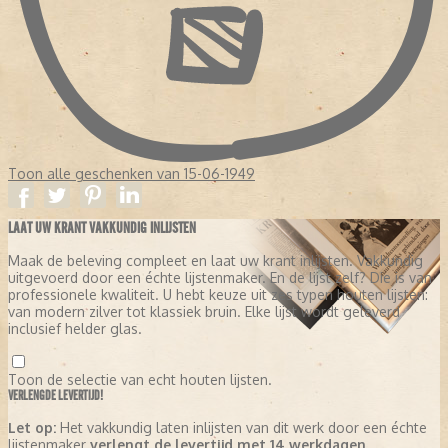
Toon alle geschenken van 15-06-1949
LAAT UW KRANT VAKKUNDIG INLIJSTEN
Maak de beleving compleet en laat uw krant inlijsten. Vakkundig
uitgevoerd door een échte lijstenmaker. En de lijst zelf? Die is van
professionele kwaliteit. U hebt keuze uit zes typen houten lijsten:
van modern zilver tot klassiek bruin. Elke lijst wordt geleverd
inclusief helder glas.
Toon de selectie van echt houten lijsten.
VERLENGDE LEVERTIJD!
Let op:
Het vakkundig laten inlijsten van dit werk door een échte
lijstenmaker
verlengt de levertijd met 14 werkdagen
.