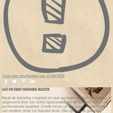
Toon alle geschenken van 23-04-1949
LAAT UW KRANT VAKKUNDIG INLIJSTEN
Maak de beleving compleet en laat uw krant inlijsten. Vakkundig
uitgevoerd door een échte lijstenmaker. En de lijst zelf? Die is van
professionele kwaliteit. U hebt keuze uit zes typen houten lijsten:
van modern zilver tot klassiek bruin. Elke lijst wordt geleverd