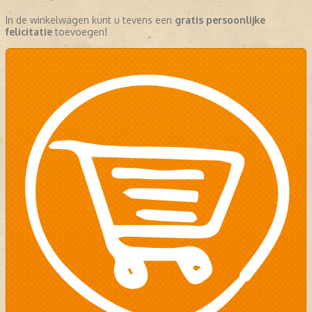
In de winkelwagen kunt u tevens een
gratis persoonlijke
felicitatie
toevoegen!