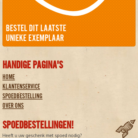
BESTEL DIT LAATSTE
UNIEKE EXEMPLAAR
HANDIGE PAGINA'S
HOME
KLANTENSERVICE
SPOEDBESTELLING
OVER ONS
SPOEDBESTELLINGEN!
Heeft u uw geschenk met spoed nodig?