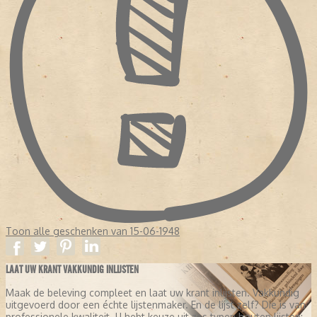
Toon alle geschenken van 15-06-1948
LAAT UW KRANT VAKKUNDIG INLIJSTEN
Maak de beleving compleet en laat uw krant inlijsten. Vakkundig
uitgevoerd door een échte lijstenmaker. En de lijst zelf? Die is van
professionele kwaliteit. U hebt keuze uit zes typen houten lijsten: