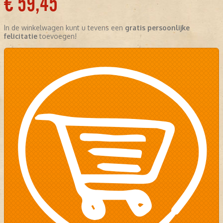
€ 59,45
In de winkelwagen kunt u tevens een
gratis persoonlijke
felicitatie
toevoegen!