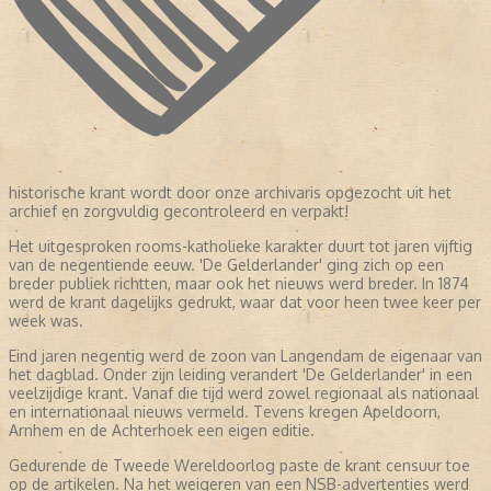
historische krant wordt door onze archivaris opgezocht uit het
archief en zorgvuldig gecontroleerd en verpakt!
Het uitgesproken rooms-katholieke karakter duurt tot jaren vijftig
van de negentiende eeuw. 'De Gelderlander' ging zich op een
breder publiek richtten, maar ook het nieuws werd breder. In 1874
werd de krant dagelijks gedrukt, waar dat voor heen twee keer per
week was.
Eind jaren negentig werd de zoon van Langendam de eigenaar van
het dagblad. Onder zijn leiding verandert 'De Gelderlander' in een
veelzijdige krant. Vanaf die tijd werd zowel regionaal als nationaal
en internationaal nieuws vermeld. Tevens kregen Apeldoorn,
Arnhem en de Achterhoek een eigen editie.
Gedurende de Tweede Wereldoorlog paste de krant censuur toe
op de artikelen. Na het weigeren van een NSB-advertenties werd