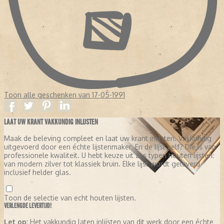
Toon alle geschenken van 17-05-1991
LAAT UW KRANT VAKKUNDIG INLIJSTEN
Maak de beleving compleet en laat uw krant inlijsten. Vakkundig
uitgevoerd door een échte lijstenmaker. En de lijst zelf? Die is van
professionele kwaliteit. U hebt keuze uit zes typen houten lijsten:
van modern zilver tot klassiek bruin. Elke lijst wordt geleverd
inclusief helder glas.
Toon de selectie van echt houten lijsten.
VERLENGDE LEVERTIJD!
Let op:
Het vakkundig laten inlijsten van dit werk door een échte