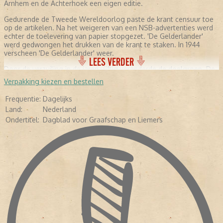
Arnhem en de Achterhoek een eigen editie.
Gedurende de Tweede Wereldoorlog paste de krant censuur toe
op de artikelen. Na het weigeren van een NSB-advertenties werd
echter de toelevering van papier stopgezet. 'De Gelderlander'
werd gedwongen het drukken van de krant te staken. In 1944
verscheen 'De Gelderlander' weer.
LEES VERDER
Door de verzuiling in de jaren vijftig veranderde de doelgroep. De
krant werd niet meer alleen door katholieken gelezen. Ook andere
Verpakking kiezen en bestellen
groeperingen lazen de krant. De Arnhemse editie kon
hierdoor 'Het Vrije Volk' overnemen. Na een fusie met het
Frequentie:
Dagelijks
'Arnhems Dagblad' verscheen de editie tijdelijk onder de naam 'De
Land:
Nederland
Nieuwe Krant'. Vrij snel werd de naam veranderd in 'Arnhemse
Courant', waarvan de laatste krant in 2001 werd verspreid.
Ondertitel:
Dagblad voor Graafschap en Liemers
Begin jaren negentig werd in Nijmegen een groot pand aan de
Waal gebouwd, dat het nieuwe hoofdkantoor van 'De
Gelderlander' werd. Een ideale plek. Het pand stond nabij de
binnenstad, maar gevestigd op het industrieterrein. Medewerkers
konden het kantoor gemakkelijk bereiken. Ook nog eens geschikt
voor distributiekantoor.
In de jaren negentig werd ook de 'Winterswijkse krant'
overgenomen. De groeiende Nederlandse economie zorgde
ervoor dat het aantal abonnees steeg.