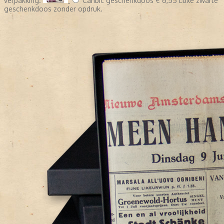
verpakking.
Caribic geschenkdoos
€ 6,55
Luxe zwarte
geschenkdoos zonder opdruk.