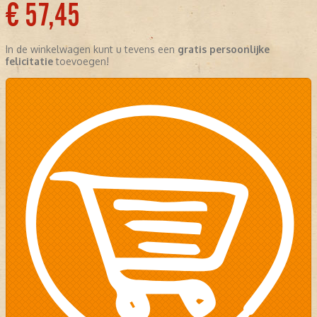
€ 57,45
In de winkelwagen kunt u tevens een
gratis persoonlijke
felicitatie
toevoegen!