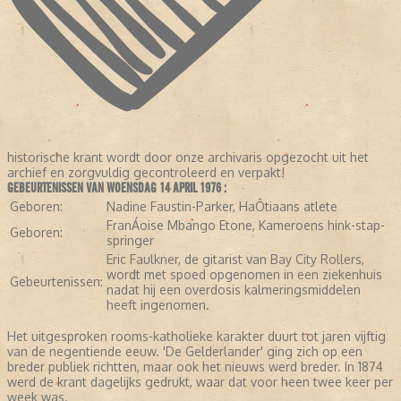
historische krant wordt door onze archivaris opgezocht uit het
archief en zorgvuldig gecontroleerd en verpakt!
GEBEURTENISSEN VAN WOENSDAG 14 APRIL 1976 :
Geboren:
Nadine Faustin-Parker, HaÔtiaans atlete
FranÁoise Mbango Etone, Kameroens hink-stap-
Geboren:
springer
Eric Faulkner, de gitarist van Bay City Rollers,
wordt met spoed opgenomen in een ziekenhuis
Gebeurtenissen:
nadat hij een overdosis kalmeringsmiddelen
heeft ingenomen.
Het uitgesproken rooms-katholieke karakter duurt tot jaren vijftig
van de negentiende eeuw. 'De Gelderlander' ging zich op een
breder publiek richtten, maar ook het nieuws werd breder. In 1874
werd de krant dagelijks gedrukt, waar dat voor heen twee keer per
week was.