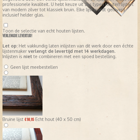
professionele kwaliteit. U hebt keuze uit zes typen houten lijsten:
van modern zilver tot klassiek bruin. Elke lijst wordt geleverd
inclusief helder glas.
Toon de selectie van echt houten lijsten.
VERLENGDE LEVERTIJD!
Let op:
Het vakkundig laten inlijsten van dit werk door een échte
lijstenmaker
verlengt de levertijd met 14 werkdagen
.
Inlijsten is
niet
te combineren met een spoed bestelling.
Geen lijst meebestellen
Bruine lijst
Echt hout (40 x 50 cm)
€ 98,95