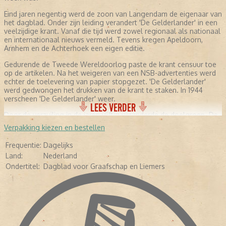
Eind jaren negentig werd de zoon van Langendam de eigenaar van
het dagblad. Onder zijn leiding verandert 'De Gelderlander' in een
veelzijdige krant. Vanaf die tijd werd zowel regionaal als nationaal
en internationaal nieuws vermeld. Tevens kregen Apeldoorn,
Arnhem en de Achterhoek een eigen editie.
Gedurende de Tweede Wereldoorlog paste de krant censuur toe
op de artikelen. Na het weigeren van een NSB-advertenties werd
echter de toelevering van papier stopgezet. 'De Gelderlander'
werd gedwongen het drukken van de krant te staken. In 1944
verscheen 'De Gelderlander' weer.
LEES VERDER
Door de verzuiling in de jaren vijftig veranderde de doelgroep. De
krant werd niet meer alleen door katholieken gelezen. Ook andere
Verpakking kiezen en bestellen
groeperingen lazen de krant. De Arnhemse editie kon
hierdoor 'Het Vrije Volk' overnemen. Na een fusie met het
Frequentie:
Dagelijks
'Arnhems Dagblad' verscheen de editie tijdelijk onder de naam 'De
Land:
Nederland
Nieuwe Krant'. Vrij snel werd de naam veranderd in 'Arnhemse
Courant', waarvan de laatste krant in 2001 werd verspreid.
Ondertitel:
Dagblad voor Graafschap en Liemers
Begin jaren negentig werd in Nijmegen een groot pand aan de
Waal gebouwd, dat het nieuwe hoofdkantoor van 'De
Gelderlander' werd. Een ideale plek. Het pand stond nabij de
binnenstad, maar gevestigd op het industrieterrein. Medewerkers
konden het kantoor gemakkelijk bereiken. Ook nog eens geschikt
voor distributiekantoor.