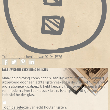
Toon alle geschenken van 10-04-1976
LAAT UW KRANT VAKKUNDIG INLIJSTEN
Maak de beleving compleet en laat uw krant inlijsten. Vakkundig
uitgevoerd door een échte lijstenmaker. En de lijst zelf? Die is van
professionele kwaliteit. U hebt keuze uit zes typen houten lijsten:
van modern zilver tot klassiek bruin. Elke lijst wordt geleverd
inclusief helder glas.
Toon de selectie van echt houten lijsten.