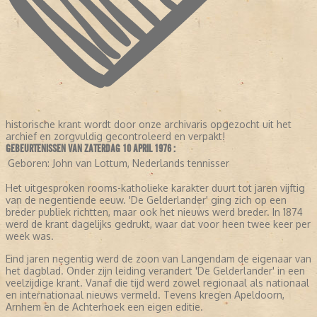
historische krant wordt door onze archivaris opgezocht uit het
archief en zorgvuldig gecontroleerd en verpakt!
GEBEURTENISSEN VAN ZATERDAG 10 APRIL 1976 :
Geboren:
John van Lottum, Nederlands tennisser
Het uitgesproken rooms-katholieke karakter duurt tot jaren vijftig
van de negentiende eeuw. 'De Gelderlander' ging zich op een
breder publiek richtten, maar ook het nieuws werd breder. In 1874
werd de krant dagelijks gedrukt, waar dat voor heen twee keer per
week was.
Eind jaren negentig werd de zoon van Langendam de eigenaar van
het dagblad. Onder zijn leiding verandert 'De Gelderlander' in een
veelzijdige krant. Vanaf die tijd werd zowel regionaal als nationaal
en internationaal nieuws vermeld. Tevens kregen Apeldoorn,
Arnhem en de Achterhoek een eigen editie.