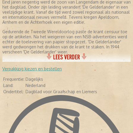
Eind jaren negentig werd de zoon van Langendam de eigenaar van
het dagblad. Onder zijn leiding verandert 'De Gelderlander' in een
veelzijdige krant. Vanaf die tijd werd zowel regionaal als nationaal
en internationaal nieuws vermeld. Tevens kregen Apeldoorn,
Arnhem en de Achterhoek een eigen editie.
Gedurende de Tweede Wereldoorlog paste de krant censuur toe
op de artikelen. Na het weigeren van een NSB-advertenties werd
echter de toelevering van papier stopgezet. 'De Gelderlander'
werd gedwongen het drukken van de krant te staken. In 1944
verscheen 'De Gelderlander' weer.
LEES VERDER
Door de verzuiling in de jaren vijftig veranderde de doelgroep. De
krant werd niet meer alleen door katholieken gelezen. Ook andere
Verpakking kiezen en bestellen
groeperingen lazen de krant. De Arnhemse editie kon
hierdoor 'Het Vrije Volk' overnemen. Na een fusie met het
Frequentie:
Dagelijks
'Arnhems Dagblad' verscheen de editie tijdelijk onder de naam 'De
Land:
Nederland
Nieuwe Krant'. Vrij snel werd de naam veranderd in 'Arnhemse
Courant', waarvan de laatste krant in 2001 werd verspreid.
Ondertitel:
Dagblad voor Graafschap en Liemers
Begin jaren negentig werd in Nijmegen een groot pand aan de
Waal gebouwd, dat het nieuwe hoofdkantoor van 'De
Gelderlander' werd. Een ideale plek. Het pand stond nabij de
binnenstad, maar gevestigd op het industrieterrein. Medewerkers
konden het kantoor gemakkelijk bereiken. Ook nog eens geschikt
voor distributiekantoor.