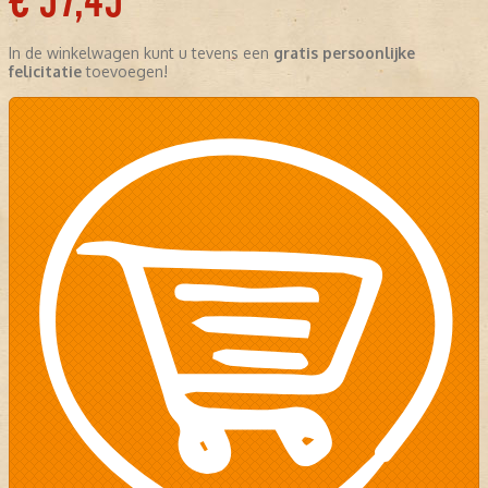
€ 57,45
In de winkelwagen kunt u tevens een
gratis persoonlijke
felicitatie
toevoegen!