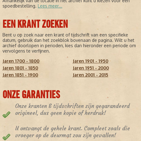
Afhankelijk van de locatie in het archief kunt u kiezen voor een
spoedbestelling.
Lees meer...
EEN KRANT ZOEKEN
Bent u op zoek naar een krant of tijdschrift van een specifieke
datum, gebruik dan het zoekblok bovenaan de pagina. Wilt u het
archief doorlopen in perioden, kies dan hieronder een periode om
vervolgens te verfijnen.
Jaren 1700 - 1800
Jaren 1901 - 1950
Jaren 1801 - 1850
Jaren 1951 - 2000
Jaren 1851 - 1900
Jaren 2001 - 2015
ONZE GARANTIES
Onze kranten & tijdschriften zijn gegarandeerd
origineel, dus geen kopie of herdruk!
U ontvangt de gehele krant. Compleet zoals die
vroeger op de deurmat zou zijn gevallen!