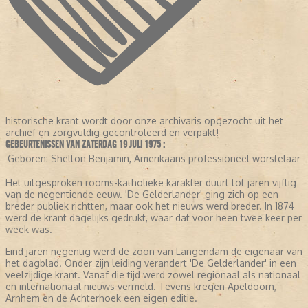
historische krant wordt door onze archivaris opgezocht uit het
archief en zorgvuldig gecontroleerd en verpakt!
GEBEURTENISSEN VAN ZATERDAG 19 JULI 1975 :
Geboren:
Shelton Benjamin, Amerikaans professioneel worstelaar
Het uitgesproken rooms-katholieke karakter duurt tot jaren vijftig
van de negentiende eeuw. 'De Gelderlander' ging zich op een
breder publiek richtten, maar ook het nieuws werd breder. In 1874
werd de krant dagelijks gedrukt, waar dat voor heen twee keer per
week was.
Eind jaren negentig werd de zoon van Langendam de eigenaar van
het dagblad. Onder zijn leiding verandert 'De Gelderlander' in een
veelzijdige krant. Vanaf die tijd werd zowel regionaal als nationaal
en internationaal nieuws vermeld. Tevens kregen Apeldoorn,
Arnhem en de Achterhoek een eigen editie.