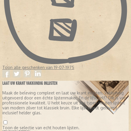
Toon alle geschenken van 19-07-1975
LAAT UW KRANT VAKKUNDIG INLIJSTEN
Maak de beleving compleet en laat uw krant inlijsten. Vakkundig
uitgevoerd door een échte lijstenmaker. En de lijst zelf? Die is van
professionele kwaliteit. U hebt keuze uit zes typen houten lijsten:
van modern zilver tot klassiek bruin. Elke lijst wordt geleverd
inclusief helder glas.
Toon de selectie van echt houten lijsten.