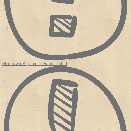
Tegen het einde van die eeuw had de krant een oplage van
duizenden exemplaren, wat destijds uitzonderlijk was. Het
Algemeen Handelsblad stond bekend om zijn betrouwbare
berichtgeving en gematigd liberale visie op economie en politiek.
De krant volgde belangrijke gebeurtenissen op de voet, zoals de
Belgische Opstand, internationale conflicten en economische
ontwikkelingen. Daardoor geeft iedere originele krant een
bijzonder en realistisch beeld van de tijd waarin deze verscheen.
DE OORLOGSJAREN: EEN INDRUKWEKKEND EN AANGRIJPEND
HOOFDSTUK
Meer over Algemeen Handelsblad
Tijdens de Tweede Wereldoorlog kwam de krant onder grote druk
te staan. In het begin probeerde de redactie zo onafhankelijk
mogelijk te blijven, maar al snel werd de persvrijheid sterk beperkt
door de Duitse bezetter.
In 1941 werd de redactie zelfs overgenomen en moest de krant
zich aanpassen aan de regels van het regime. Dat veranderde de
inhoud en het karakter van het blad ingrijpend.
Juist kranten uit deze periode zijn vandaag de dag bijzonder
waardevol. Ze laten op unieke wijze zien hoe het nieuws destijds
werd gebracht en hoe de realiteit van de oorlog zichtbaar was in
de dagelijkse berichtgeving.