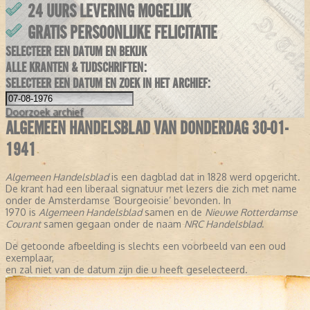
24 UURS LEVERING MOGELIJK
GRATIS PERSOONLIJKE FELICITATIE
SELECTEER EEN DATUM EN BEKIJK
ALLE KRANTEN & TIJDSCHRIFTEN:
SELECTEER EEN DATUM EN ZOEK IN HET ARCHIEF:
Doorzoek
archief
ALGEMEEN HANDELSBLAD VAN DONDERDAG 30-01-
1941
Algemeen Handelsblad
is een dagblad dat in 1828 werd opgericht.
De krant had een liberaal signatuur met lezers die zich met name
onder de Amsterdamse ‘Bourgeoisie’ bevonden. In
1970 is
Algemeen Handelsblad
samen en de
Nieuwe Rotterdamse
Courant
samen gegaan onder de naam
NRC Handelsblad
.
De getoonde afbeelding is slechts een voorbeeld van een oud
exemplaar,
en zal niet van de datum zijn die u heeft geselecteerd.