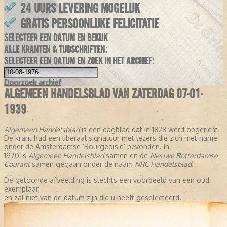
24 UURS LEVERING MOGELIJK
GRATIS PERSOONLIJKE FELICITATIE
SELECTEER EEN DATUM EN BEKIJK
ALLE KRANTEN & TIJDSCHRIFTEN:
SELECTEER EEN DATUM EN ZOEK IN HET ARCHIEF:
Doorzoek
archief
ALGEMEEN HANDELSBLAD VAN ZATERDAG 07-01-
1939
Algemeen Handelsblad
is een dagblad dat in 1828 werd opgericht.
De krant had een liberaal signatuur met lezers die zich met name
onder de Amsterdamse ‘Bourgeoisie’ bevonden. In
1970 is
Algemeen Handelsblad
samen en de
Nieuwe Rotterdamse
Courant
samen gegaan onder de naam
NRC Handelsblad
.
De getoonde afbeelding is slechts een voorbeeld van een oud
exemplaar,
en zal niet van de datum zijn die u heeft geselecteerd.