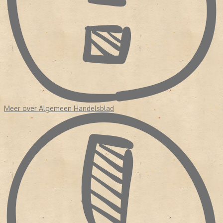
Tegen het einde van die eeuw had de krant een oplage van
duizenden exemplaren, wat destijds uitzonderlijk was. Het
Algemeen Handelsblad stond bekend om zijn betrouwbare
berichtgeving en gematigd liberale visie op economie en politiek.
De krant volgde belangrijke gebeurtenissen op de voet, zoals de
Belgische Opstand, internationale conflicten en economische
ontwikkelingen. Daardoor geeft iedere originele krant een
bijzonder en realistisch beeld van de tijd waarin deze verscheen.
DE OORLOGSJAREN: EEN INDRUKWEKKEND EN AANGRIJPEND
HOOFDSTUK
Meer over Algemeen Handelsblad
Tijdens de Tweede Wereldoorlog kwam de krant onder grote druk
te staan. In het begin probeerde de redactie zo onafhankelijk
mogelijk te blijven, maar al snel werd de persvrijheid sterk beperkt
door de Duitse bezetter.
In 1941 werd de redactie zelfs overgenomen en moest de krant
zich aanpassen aan de regels van het regime. Dat veranderde de
inhoud en het karakter van het blad ingrijpend.
Juist kranten uit deze periode zijn vandaag de dag bijzonder
waardevol. Ze laten op unieke wijze zien hoe het nieuws destijds
werd gebracht en hoe de realiteit van de oorlog zichtbaar was in
de dagelijkse berichtgeving.