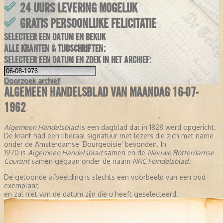
24 UURS LEVERING MOGELIJK
GRATIS PERSOONLIJKE FELICITATIE
SELECTEER EEN DATUM EN BEKIJK
ALLE KRANTEN & TIJDSCHRIFTEN:
SELECTEER EEN DATUM EN ZOEK IN HET ARCHIEF:
Doorzoek
archief
ALGEMEEN HANDELSBLAD VAN MAANDAG 16-07-
1962
Algemeen Handelsblad
is een dagblad dat in 1828 werd opgericht.
De krant had een liberaal signatuur met lezers die zich met name
onder de Amsterdamse ‘Bourgeoisie’ bevonden. In
1970 is
Algemeen Handelsblad
samen en de
Nieuwe Rotterdamse
Courant
samen gegaan onder de naam
NRC Handelsblad
.
De getoonde afbeelding is slechts een voorbeeld van een oud
exemplaar,
en zal niet van de datum zijn die u heeft geselecteerd.