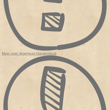
Tegen het einde van die eeuw had de krant een oplage van
duizenden exemplaren, wat destijds uitzonderlijk was. Het
Algemeen Handelsblad stond bekend om zijn betrouwbare
berichtgeving en gematigd liberale visie op economie en politiek.
De krant volgde belangrijke gebeurtenissen op de voet, zoals de
Belgische Opstand, internationale conflicten en economische
ontwikkelingen. Daardoor geeft iedere originele krant een
bijzonder en realistisch beeld van de tijd waarin deze verscheen.
DE OORLOGSJAREN: EEN INDRUKWEKKEND EN AANGRIJPEND
HOOFDSTUK
Meer over Algemeen Handelsblad
Tijdens de Tweede Wereldoorlog kwam de krant onder grote druk
te staan. In het begin probeerde de redactie zo onafhankelijk
mogelijk te blijven, maar al snel werd de persvrijheid sterk beperkt
door de Duitse bezetter.
In 1941 werd de redactie zelfs overgenomen en moest de krant
zich aanpassen aan de regels van het regime. Dat veranderde de
inhoud en het karakter van het blad ingrijpend.
Juist kranten uit deze periode zijn vandaag de dag bijzonder
waardevol. Ze laten op unieke wijze zien hoe het nieuws destijds
werd gebracht en hoe de realiteit van de oorlog zichtbaar was in
de dagelijkse berichtgeving.