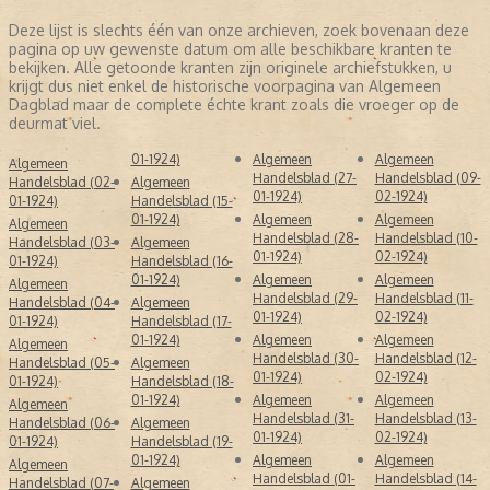
internationaal nieuws. Daarmee ontwikkelde het Algemeen
Deze lijst is slechts één van onze archieven, zoek bovenaan deze
Handelsblad zich tot een belangrijke bron van onafhankelijke
pagina op uw gewenste datum om alle beschikbare kranten te
informatie in een tijd waarin veel kranten nog onder invloed
bekijken. Alle getoonde kranten zijn originele archiefstukken, u
stonden van de overheid.
krijgt dus niet enkel de historische voorpagina van Algemeen
VAN HANDELSBLAD TOT TOONAANGEVEND DAGBLAD
Dagblad maar de complete échte krant zoals die vroeger op de
deurmat viel.
In 1831 fuseerde de krant met de Nieuwe Amsterdamsche Courant.
01-1924)
Algemeen
Algemeen
Hierdoor groeide de invloed aanzienlijk en werd het bereik groter.
Algemeen
Handelsblad (27-
Handelsblad (09-
In de loop van de 19e eeuw ontwikkelde het blad zich tot een van
Handelsblad (02-
Algemeen
01-1924)
02-1924)
de meest gelezen en gerespecteerde kranten van Nederland.
01-1924)
Handelsblad (15-
01-1924)
Algemeen
Algemeen
Algemeen
Tegen het einde van die eeuw had de krant een oplage van
Handelsblad (28-
Handelsblad (10-
Handelsblad (03-
Algemeen
duizenden exemplaren, wat destijds uitzonderlijk was. Het
01-1924)
02-1924)
01-1924)
Handelsblad (16-
Algemeen Handelsblad stond bekend om zijn betrouwbare
01-1924)
Algemeen
Algemeen
Algemeen
berichtgeving en gematigd liberale visie op economie en politiek.
Handelsblad (29-
Handelsblad (11-
Handelsblad (04-
Algemeen
01-1924)
02-1924)
01-1924)
Handelsblad (17-
De krant volgde belangrijke gebeurtenissen op de voet, zoals de
01-1924)
Algemeen
Algemeen
Belgische Opstand, internationale conflicten en economische
Algemeen
Handelsblad (30-
Handelsblad (12-
ontwikkelingen. Daardoor geeft iedere originele krant een
Handelsblad (05-
Algemeen
01-1924)
02-1924)
bijzonder en realistisch beeld van de tijd waarin deze verscheen.
01-1924)
Handelsblad (18-
01-1924)
Algemeen
Algemeen
Algemeen
DE OORLOGSJAREN: EEN INDRUKWEKKEND EN AANGRIJPEND
Handelsblad (31-
Handelsblad (13-
Handelsblad (06-
Algemeen
01-1924)
02-1924)
HOOFDSTUK
01-1924)
Handelsblad (19-
01-1924)
Algemeen
Algemeen
Algemeen
Handelsblad (01-
Handelsblad (14-
Tijdens de Tweede Wereldoorlog kwam de krant onder grote druk
Handelsblad (07-
Algemeen