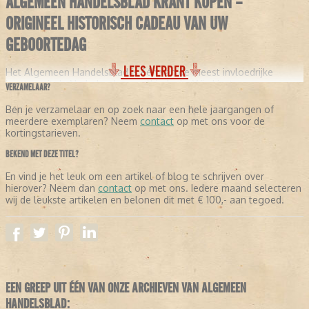
ALGEMEEN HANDELSBLAD KRANT KOPEN –
ORIGINEEL HISTORISCH CADEAU VAN UW
GEBOORTEDAG
LEES VERDER
Het Algemeen Handelsblad is één van de meest invloedrijke
kranten uit de Nederlandse geschiedenis. Wie kiest voor een
VERZAMELAAR?
originele krant van deze titel, kiest voor een tastbaar stukje
verleden. Een authentieke uitgave van uw geboortedag of een
Ben je verzamelaar en op zoek naar een hele jaargangen of
andere bijzondere datum maakt een persoonlijk en waardevol
meerdere exemplaren? Neem
contact
op met ons voor de
cadeau.
kortingstarieven.
EEN KRANT MET EEN RIJKE GESCHIEDENIS
BEKEND MET DEZE TITEL?
En vind je het leuk om een artikel of blog te schrijven over
Op 5 januari 1828 verscheen in Amsterdam de eerste editie van het
hierover? Neem dan
contact
op met ons. Iedere maand selecteren
Algemeen Handelsblad, opgericht door Jacob Willem van den
wij de leukste artikelen en belonen dit met € 100,- aan tegoed.
Biesen. Hij wilde ondernemers en beleggers voorzien van
betrouwbare en actuele informatie.
Wat begon als een blad vol handelsberichten groeide al snel uit
tot een volwaardige krant. Vanaf 1830 verscheen het zelfs
dagelijks en werd het de eerste Nederlandstalige krant met een
dagelijkse uitgave.
EEN GREEP UIT ÉÉN VAN ONZE ARCHIEVEN VAN ALGEMEEN
De inhoud bestond aanvankelijk uit beurskoersen, wisselkoersen
HANDELSBLAD:
en handelsnieuws, maar werd al snel uitgebreid met politiek en