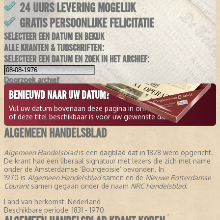
24 UURS LEVERING MOGELIJK
GRATIS PERSOONLIJKE FELICITATIE
SELECTEER EEN DATUM EN BEKIJK
ALLE KRANTEN & TIJDSCHRIFTEN:
SELECTEER EEN DATUM EN ZOEK IN HET ARCHIEF:
Doorzoek
archief
BENIEUWD NAAR UW DATUM?
Vul uw datum bovenaan deze pagina in om te zien
of deze titel beschikbaar is voor uw gewenste datum.
ALGEMEEN HANDELSBLAD
Algemeen Handelsblad
is een dagblad dat in 1828 werd opgericht.
De krant had een liberaal signatuur met lezers die zich met name
onder de Amsterdamse ‘Bourgeoisie’ bevonden. In
1970 is
Algemeen Handelsblad
samen en de
Nieuwe Rotterdamse
Courant
samen gegaan onder de naam
NRC Handelsblad
.
Land van herkomst:
Nederland
Beschikbare periode:
1831 - 1970