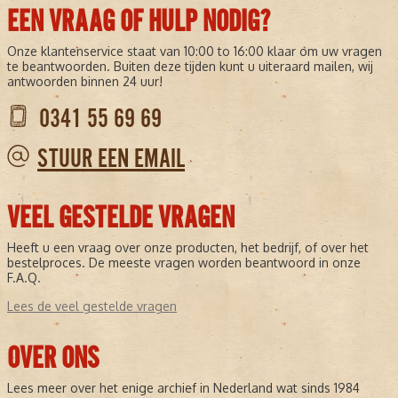
EEN VRAAG OF HULP NODIG?
van de Nederlandse journalistiek. Met een originele krant uit deze
titel haalt u niet alleen een bijzonder document in huis, maar ook
een tastbare herinnering aan een specifieke dag uit het verleden.
Onze klantenservice staat van 10:00 to 16:00 klaar om uw vragen
te beantwoorden. Buiten deze tijden kunt u uiteraard mailen, wij
Wilt u iemand écht verrassen met een persoonlijk en historisch
antwoorden binnen 24 uur!
cadeau, dan is een originele krant van de geboortedag een keuze
waar nog lang over gesproken zal worden.
0341 55 69 69
Wilt u zeker weten dat u een mooi exemplaar ontvangt?
STUUR EEN EMAIL
U kunt eenvoudig zoeken op datum via onze website. Wij kijken
vervolgens met u mee om de best mogelijke krant te leveren
VEEL GESTELDE VRAGEN
Heeft u een vraag over onze producten, het bedrijf, of over het
bestelproces. De meeste vragen worden beantwoord in onze
F.A.Q.
Lees de veel gestelde vragen
OVER ONS
Lees meer over het enige archief in Nederland wat sinds 1984