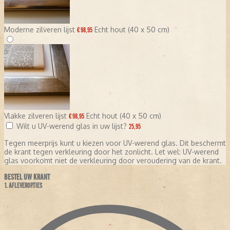
organiseren van grote evenementen een krant nationale
bekendheid kunnen geven.
AD, DE HISTORISCHE KRANT (2018)
Moderne zilveren lijst
Echt hout (40 x 50 cm)
€ 98,95
In
2018
werd de bundel
'AD, de historische krant'
uitgebracht
met de meest spraakmakende gebeurtenissen van de afgelopen
70 jaar uit het Algemeen Dagblad. Deze publicatie biedt een uniek
overzicht van historische momenten zoals:
De Tour de France 1954
Belangrijke politieke ontwikkelingen
Vlakke zilveren lijst
Echt hout (40 x 50 cm)
€ 98,95
Sportieve hoogtepunten
Wilt u UV-werend glas in uw lijst?
25,95
Maatschappelijke veranderingen
Tegen meerprijs kunt u kiezen voor UV-werend glas. Dit beschermt
De bundel is een waardevol document voor geschiedkundigen en
de krant tegen verkleuring door het zonlicht. Let wel: UV-werend
een nostalgisch geschenk voor liefhebbers van journalistieke
glas voorkomt niet de verkleuring door veroudering van de krant.
geschiedenis.
BESTEL UW KRANT
HET AD VANDAAG
1. AFLEVEROPTIES
Vandaag de dag is het Algemeen Dagblad een modern
multimediaal nieuwsplatform met:
Een
dagelijkse printversie
in tabloidformaat