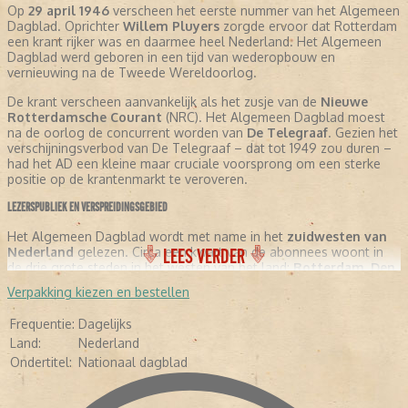
Op
29 april 1946
verscheen het eerste nummer van het Algemeen
Dagblad. Oprichter
Willem Pluyers
zorgde ervoor dat Rotterdam
een krant rijker was en daarmee heel Nederland. Het Algemeen
Dagblad werd geboren in een tijd van wederopbouw en
vernieuwing na de Tweede Wereldoorlog.
De krant verscheen aanvankelijk als het zusje van de
Nieuwe
Rotterdamsche Courant
(NRC). Het Algemeen Dagblad moest
na de oorlog de concurrent worden van
De Telegraaf
. Gezien het
verschijningsverbod van De Telegraaf – dat tot 1949 zou duren –
had het AD een kleine maar cruciale voorsprong om een sterke
positie op de krantenmarkt te veroveren.
LEZERSPUBLIEK EN VERSPREIDINGSGEBIED
Het Algemeen Dagblad wordt met name in het
zuidwesten van
Nederland
gelezen. Circa een kwart van de abonnees woont in
LEES VERDER
de drie grote steden in het westen van het land:
Rotterdam
,
Den
Haag
en
Utrecht
. De krant heeft een sterke regionale verankering
Verpakking kiezen en bestellen
gecombineerd met een landelijke nieuwsvoorziening.
Frequentie:
Dagelijks
EIGENDOMSSTRUCTUUR EN OVERNAME (1964-1995)
Land:
Nederland
In
1964
besloot de Nieuwe Rotterdamsche Courant NV het
Ondertitel:
Nationaal dagblad
Algemeen Dagblad van de hand te doen. De
Nederlandse
Dagbladunie bv (NDU)
– een samenwerking tussen NRC en
Algemeen Handelsblad – nam het dagblad over.