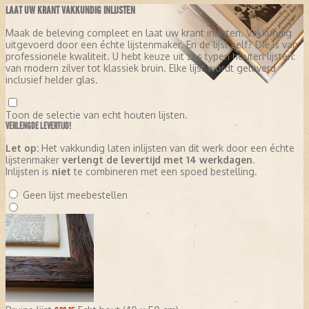
LAAT UW KRANT VAKKUNDIG INLIJSTEN
Groene Hart
Maak de beleving compleet en laat uw krant inlijsten. Vakkundig
Haagsche Courant
uitgevoerd door een échte lijstenmaker. En de lijst zelf? Die is van
professionele kwaliteit. U hebt keuze uit zes typen houten lijsten:
Rivierenland
van modern zilver tot klassiek bruin. Elke lijst wordt geleverd
inclusief helder glas.
Rotterdams Dagblad
Utrechts Nieuwsblad
Toon de selectie van echt houten lijsten.
VERLENGDE LEVERTIJD!
Uit onderzoek kwam naar voren dat veel lezers van de regionale
kranten tegen een naamsverandering van hun krant waren.
Let op:
Het vakkundig laten inlijsten van dit werk door een échte
Daarom werd besloten de titels zoveel mogelijk te behouden.
lijstenmaker
verlengt de levertijd met 14 werkdagen
.
Voor elke titel kwam alleen
"AD"
te staan (bijvoorbeeld: AD
Inlijsten is
niet
te combineren met een spoed bestelling.
Haagsche Courant, AD Rotterdams Dagblad).
Geen lijst meebestellen
Opzet van de nieuwe krant:
Elke abonnee kreeg – en krijgt nog
steeds – de
landelijke editie
met daarnaast een
regionale
katern
die aansluit bij de oorspronkelijke regionale krant. Deze
constructie maakte het mogelijk om zowel landelijk als lokaal
relevant te blijven.
De fusie was gelijk het moment om het Algemeen Dagblad op
tabloidformaat
te laten verschijnen, waarmee de krant aansloot
bij een internationale trend in krantenland.