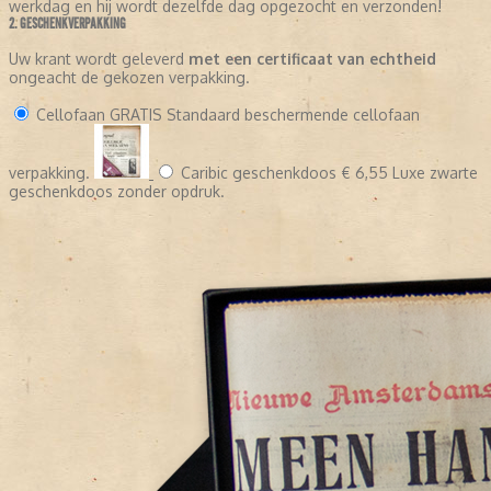
werkdag en hij wordt dezelfde dag opgezocht en verzonden!
2. GESCHENKVERPAKKING
Zoekt u een origineel cadeau?
Een authentiek exemplaar van het
Algemeen Dagblad van een specifieke datum is een persoonlijk en
Uw krant wordt geleverd
met een certificaat van echtheid
uniek geschenk dat herinneringen tot leven brengt.
ongeacht de gekozen verpakking.
Cellofaan
GRATIS
Standaard beschermende cellofaan
verpakking.
Caribic geschenkdoos
€ 6,55
Luxe zwarte
geschenkdoos zonder opdruk.