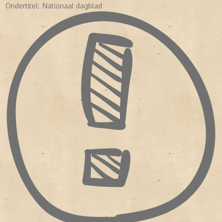
In
1964
besloot de Nieuwe Rotterdamsche Courant NV het
Ondertitel:
Nationaal dagblad
Algemeen Dagblad van de hand te doen. De
Nederlandse
Dagbladunie bv (NDU)
– een samenwerking tussen NRC en
Algemeen Handelsblad – nam het dagblad over.
In
1995
verkocht NDU al haar dagbladen aan
PCM Uitgevers
. Dit
pakket omvatte naast het Algemeen Dagblad ook:
Het Parool
Trouw
De Volkskrant
Tegenwoordig behoort het Algemeen Dagblad tot
DPG Media
Nederland
(voorheen een joint venture van PCM en Wegener,
later De Persgroep). Sinds 2015 is DPG Media de grootste
mediaorganisatie van Nederland.
DE STRIJD MET DE TELEGRAAF
Vanaf het moment dat De Telegraaf in
1949
weer mocht
verschijnen, was het Algemeen Dagblad de tweede krant van
Nederland qua oplage en bereik. Deze positie hield stand tot eind
jaren tachtig.
Ledenverlies in de jaren negentig:
De krant verloor eind jaren
tachtig en begin jaren negentig veel lezers. Een koerswijziging in