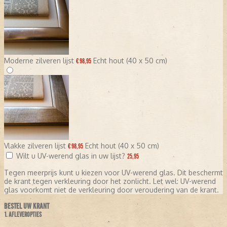
als innovatieve, ondernemende krant
Deze marketingstunt toont aan hoe creatief denken en het
organiseren van grote evenementen een krant nationale
bekendheid kunnen geven.
AD, DE HISTORISCHE KRANT (2018)
Moderne zilveren lijst
Echt hout (40 x 50 cm)
€ 98,95
In
2018
werd de bundel
'AD, de historische krant'
uitgebracht
met de meest spraakmakende gebeurtenissen van de afgelopen
70 jaar uit het Algemeen Dagblad. Deze publicatie biedt een uniek
overzicht van historische momenten zoals:
De Tour de France 1954
Belangrijke politieke ontwikkelingen
Vlakke zilveren lijst
Echt hout (40 x 50 cm)
€ 98,95
Sportieve hoogtepunten
Wilt u UV-werend glas in uw lijst?
25,95
Maatschappelijke veranderingen
Tegen meerprijs kunt u kiezen voor UV-werend glas. Dit beschermt
De bundel is een waardevol document voor geschiedkundigen en
de krant tegen verkleuring door het zonlicht. Let wel: UV-werend
een nostalgisch geschenk voor liefhebbers van journalistieke
glas voorkomt niet de verkleuring door veroudering van de krant.
geschiedenis.
BESTEL UW KRANT
HET AD VANDAAG
1. AFLEVEROPTIES