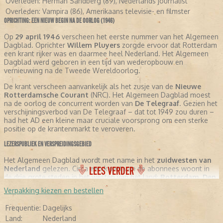
Overleden:
Herman Sandberg (89), Nederlands journalist
Overleden:
Vampira (86), Amerikaans televisie- en filmster
OPRICHTING: EEN NIEUW BEGIN NA DE OORLOG (1946)
Op
29 april 1946
verscheen het eerste nummer van het Algemeen
Dagblad. Oprichter
Willem Pluyers
zorgde ervoor dat Rotterdam
een krant rijker was en daarmee heel Nederland. Het Algemeen
Dagblad werd geboren in een tijd van wederopbouw en
vernieuwing na de Tweede Wereldoorlog.
De krant verscheen aanvankelijk als het zusje van de
Nieuwe
Rotterdamsche Courant
(NRC). Het Algemeen Dagblad moest
na de oorlog de concurrent worden van
De Telegraaf
. Gezien het
verschijningsverbod van De Telegraaf – dat tot 1949 zou duren –
had het AD een kleine maar cruciale voorsprong om een sterke
positie op de krantenmarkt te veroveren.
LEZERSPUBLIEK EN VERSPREIDINGSGEBIED
Het Algemeen Dagblad wordt met name in het
zuidwesten van
Nederland
gelezen. Circa een kwart van de abonnees woont in
LEES VERDER
de drie grote steden in het westen van het land:
Rotterdam
,
Den
Haag
en
Utrecht
. De krant heeft een sterke regionale verankering
Verpakking kiezen en bestellen
gecombineerd met een landelijke nieuwsvoorziening.
Frequentie:
Dagelijks
EIGENDOMSSTRUCTUUR EN OVERNAME (1964-1995)
Land:
Nederland