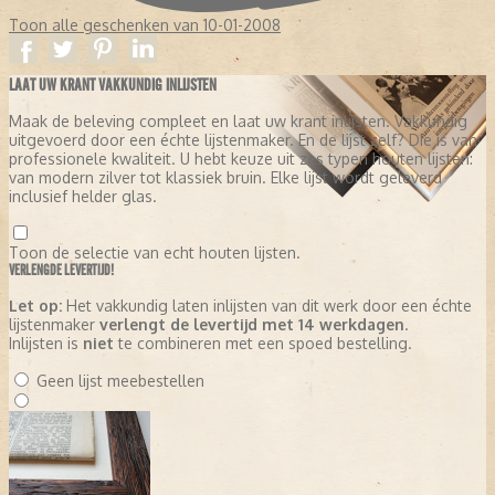
Toon alle geschenken van 10-01-2008
Amersfoortse Courant
De Dordtenaar
LAAT UW KRANT VAKKUNDIG INLIJSTEN
Groene Hart
Maak de beleving compleet en laat uw krant inlijsten. Vakkundig
Haagsche Courant
uitgevoerd door een échte lijstenmaker. En de lijst zelf? Die is van
professionele kwaliteit. U hebt keuze uit zes typen houten lijsten:
Rivierenland
van modern zilver tot klassiek bruin. Elke lijst wordt geleverd
inclusief helder glas.
Rotterdams Dagblad
Utrechts Nieuwsblad
Toon de selectie van echt houten lijsten.
VERLENGDE LEVERTIJD!
Uit onderzoek kwam naar voren dat veel lezers van de regionale
kranten tegen een naamsverandering van hun krant waren.
Let op:
Het vakkundig laten inlijsten van dit werk door een échte
Daarom werd besloten de titels zoveel mogelijk te behouden.
lijstenmaker
verlengt de levertijd met 14 werkdagen
.
Voor elke titel kwam alleen
"AD"
te staan (bijvoorbeeld: AD
Inlijsten is
niet
te combineren met een spoed bestelling.
Haagsche Courant, AD Rotterdams Dagblad).
Geen lijst meebestellen
Opzet van de nieuwe krant:
Elke abonnee kreeg – en krijgt nog
steeds – de
landelijke editie
met daarnaast een
regionale
katern
die aansluit bij de oorspronkelijke regionale krant. Deze
constructie maakte het mogelijk om zowel landelijk als lokaal
relevant te blijven.