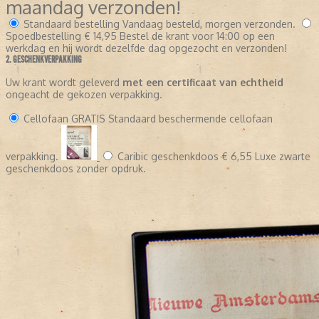
maandag verzonden!
Historisch onderzoek
– studie naar maatschappelijke
Standaard bestelling
Vandaag besteld, morgen verzonden.
ontwikkelingen
Spoedbestelling
€ 14,95
Bestel de krant voor 14:00 op een
werkdag en hij wordt dezelfde dag opgezocht en verzonden!
2. GESCHENKVERPAKKING
Zoekt u een origineel cadeau?
Een authentiek exemplaar van het
Algemeen Dagblad van een specifieke datum is een persoonlijk en
Uw krant wordt geleverd
met een certificaat van echtheid
uniek geschenk dat herinneringen tot leven brengt.
ongeacht de gekozen verpakking.
Cellofaan
GRATIS
Standaard beschermende cellofaan
verpakking.
Caribic geschenkdoos
€ 6,55
Luxe zwarte
geschenkdoos zonder opdruk.